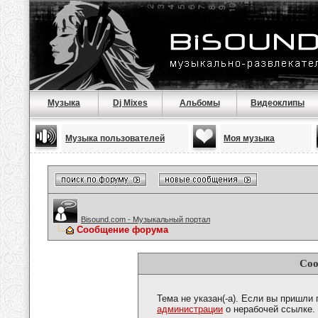
Музыка
Dj Mixes
Альбомы
Видеоклипы
Музыка пользователей
Моя музыка
Bisound.com - Музыкальный портал
Сообщение форума
Соо
Тема не указан(-а). Если вы пришли
администрации
о нерабочей ссылке.