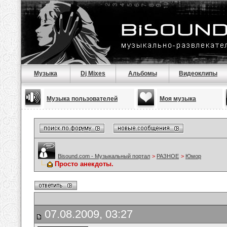
Музыка
Dj Mixes
Альбомы
Видеоклипы
Музыка пользователей
Моя музыка
Bisound.com - Музыкальный портал
>
РАЗНОЕ
>
Юмор
Просто анекдоты.
07.08.2009, 03:27