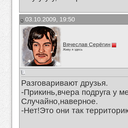
03.10.2009, 19:50
Вячеслав Серёгин
Живу я здесь
Разговаривают друзья.
-Прикинь,вчера подруга у м
Случайно,наверное.
-Нет!Это они так территори