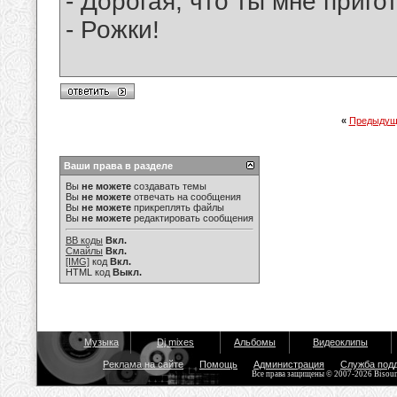
- Дорогая, что ты мне приго
- Рожки!
«
Предыдущ
Ваши права в разделе
Вы
не можете
создавать темы
Вы
не можете
отвечать на сообщения
Вы
не можете
прикреплять файлы
Вы
не можете
редактировать сообщения
BB коды
Вкл.
Смайлы
Вкл.
[IMG]
код
Вкл.
HTML код
Выкл.
Музыка
Dj mixes
Альбомы
Видеоклипы
Реклама на сайте
Помощь
Администрация
Служба под
Все права защищены © 2007-2026 Bisou