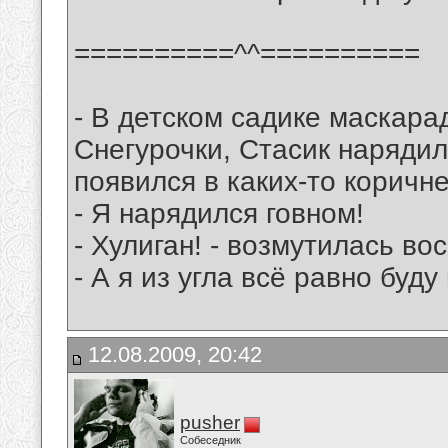
==========^^==========
- В детском садике маскара
Снегурочки, Стасик наряди
появился в каких-то коричн
- Я нарядился говном!
- Хулиган! - возмутилась вос
- А я из угла всё равно буду
12.08.2009, 20:42
pusher
Собеседник