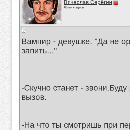
Вячеслав Серёгин
Живу я здесь
Вампир - девушке. "Да не ор
запить..."
-Скучно станет - звони.Буд
вызов.
-На что ты смотришь при пе