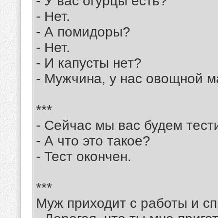
- У вас огурцы есть?
- Нет.
- А помидоры?
- Нет.
- И капусты нет?
- Мужчина, у нас овощной м
***
- Сейчас мы вас будем тест
- А что это такое?
- Тест окончен.
***
Муж приходит с работы и с