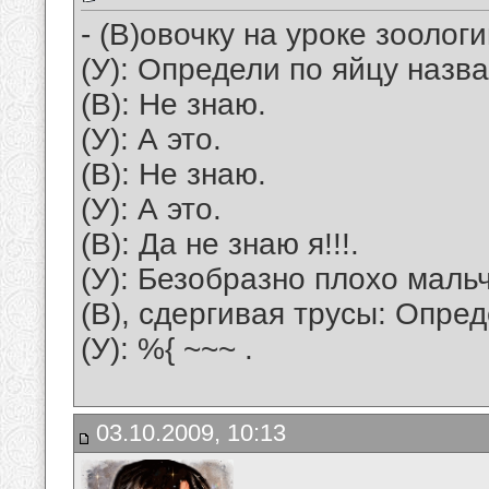
- (В)овочку на уроке зоолог
(У): Определи по яйцу назв
(В): Hе знаю.
(У): А это.
(В): Hе знаю.
(У): А это.
(В): Да не знаю я!!!.
(У): Безобразно плохо маль
(В), сдергивая трусы: Опред
(У): %{ ~~~ .
03.10.2009, 10:13