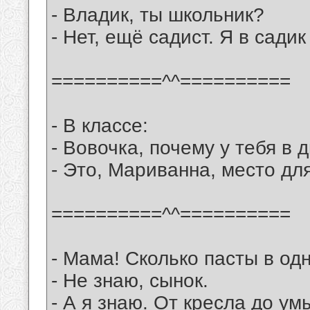
- Владик, ты школьник?
- Нет, ещё садист. Я в садик
==========^^==========
- В классе:
- Вовочка, почему у тебя в
- Это, Мариванна, место дл
==========^^==========
- Мама! Сколько пасты в од
- Не знаю, сынок.
- А я знаю. От кресла до ум