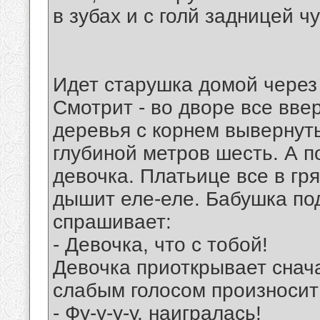
в зубах и с голй задницей ч
Идет старушка домой через
Смотрит - во дворе все вве
деревья с корнем вывернуты
глубиной метров шесть. А п
девочка. Платьице все в гря
дышит еле-еле. Бабушка под
спрашивает:
- Девочка, что с тобой!
Девочка приоткрывает снача
слабым голосом произносит
- Фу-у-у-у, наигралась!