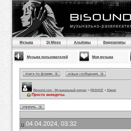
Музыка
Dj Mixes
Альбомы
Видеоклипы
Музыка пользователей
Моя музыка
Bisound.com - Музыкальный портал
>
РАЗНОЕ
>
Юмор
Просто анекдоты.
04.04.2024, 03:32