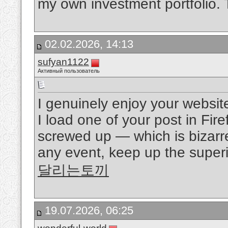
my own investment portfolio. 
02.02.2026, 14:13
sufyan1122
Активный пользователь
I genuinely enjoy your websit
I load one of your post in Fir
screwed up — which is bizarr
any event, keep up the superio
달리는토끼
19.07.2026, 06:25