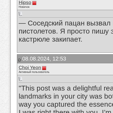
Hipso
Новичок
— Соседский пацан вызвал 
пистолетов. Я просто пишу 
кастрюле закипает.
08.08.2024, 12:53
Choi Yeon
Активный пользователь
"This post was a delightful rea
landmarks in your city was b
way you captured the essence
I was right there with you. I’m