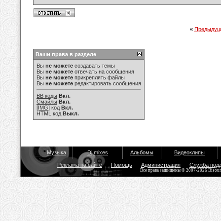
«
Предыдущ
Ваши права в разделе
Вы
не можете
создавать темы
Вы
не можете
отвечать на сообщения
Вы
не можете
прикреплять файлы
Вы
не можете
редактировать сообщения
BB коды
Вкл.
Смайлы
Вкл.
[IMG]
код
Вкл.
HTML код
Выкл.
Музыка
Dj mixes
Альбомы
Видеоклипы
Реклама на сайте
Помощь
Администрация
Служба под
Все права защищены © 2007-2026 Bisou