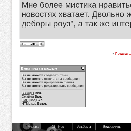
Мне более мистика нравить
новостях хватает. Двольно 
деборы роуз", а так же инте
«
Предыдущ
Ваши права в разделе
Вы
не можете
создавать темы
Вы
не можете
отвечать на сообщения
Вы
не можете
прикреплять файлы
Вы
не можете
редактировать сообщения
BB коды
Вкл.
Смайлы
Вкл.
[IMG]
код
Вкл.
HTML код
Выкл.
Музыка
Dj mixes
Альбомы
Видеоклипы