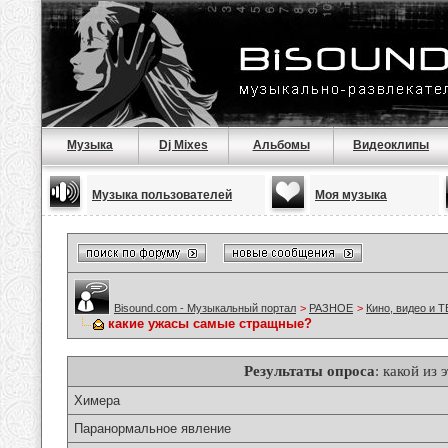
Музыка
Dj Mixes
Альбомы
Видеоклипы
Музыка пользователей
Моя музыка
Bisound.com - Музыкальный портал
>
РАЗНОЕ
>
Кино, видео и Т
какие ужасы самые стращные?
Результаты опроса
: какой из
Химера
Паранормальное явление