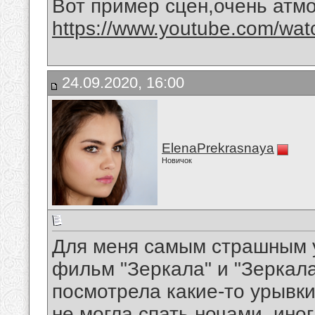
Вот пример сцен,очень атм
https://www.youtube.com/wa
24.09.2020, 16:00
ElenaPrekrasnaya
Новичок
Для меня самым страшным 
фильм "Зеркала" и "Зеркал
посмотрела какие-то урывки
не могла спать ночами, ино