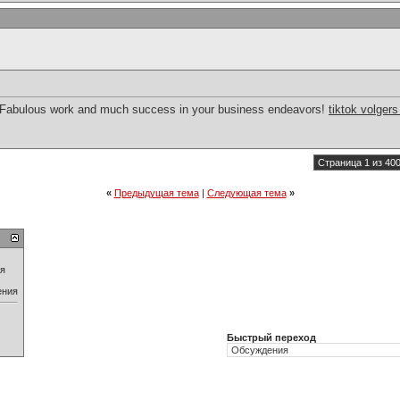
. Fabulous work and much success in your business endeavors!
tiktok volger
Страница 1 из 40
«
Предыдущая тема
|
Следующая тема
»
ия
ения
Быстрый переход