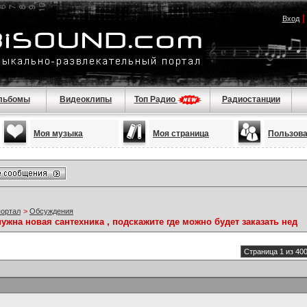
Вход
льбомы
Видеоклипы
Топ Радио
Радиостанции
Моя музыка
Моя страница
Пользов
портал
>
Обсуждения
ужна новая сантехника , подскажите где можно будет заказать нед
Страница 1 из 40