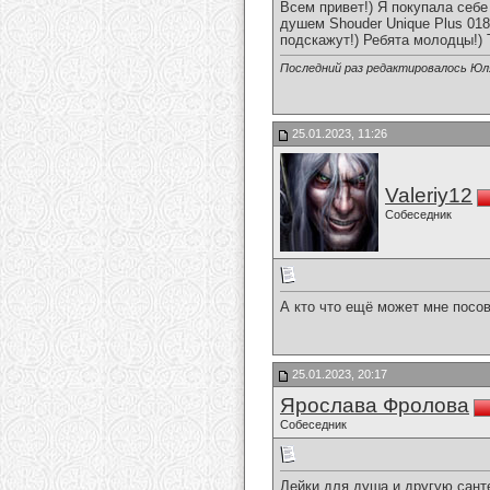
Всем привет!) Я покупала себе
душем Shouder Unique Plus 018
подскажут!) Ребята молодцы!) 
Последний раз редактировалось Юля
25.01.2023, 11:26
Valeriy12
Собеседник
А кто что ещё может мне посо
25.01.2023, 20:17
Ярослава Фролова
Собеседник
Лейки для душа и другую санте