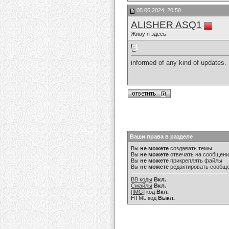
05.06.2024, 20:50
ALISHER ASQ1
Живу я здесь
informed of any kind of updates
Ваши права в разделе
Вы
не можете
создавать темы
Вы
не можете
отвечать на сообщен
Вы
не можете
прикреплять файлы
Вы
не можете
редактировать сообщ
BB коды
Вкл.
Смайлы
Вкл.
[IMG]
код
Вкл.
HTML код
Выкл.