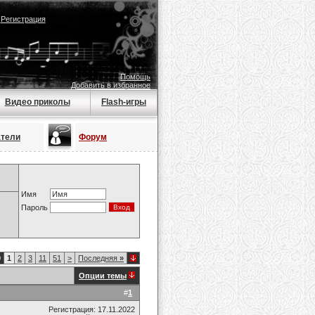
|
Регистрация
Помощь
Добавить в избранное
Видео приколы
Flash-игры
атели
Форум
Имя
Пароль
0
1
2
3
11
51
>
Последняя
»
Опции темы
#
1
Регистрация: 17.11.2022