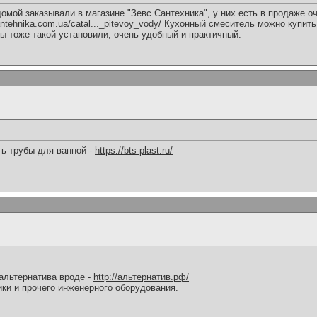
мой заказывали в магазине "Зевс Сантехника", у них есть в продаже о
antehnika.com.ua/catal..._pitevoy_vody/
Кухонный смеситель можно купить 
ы тоже такой установили, очень удобный и практичный.
ть трубы для ванной -
https://bts-plast.ru/
альтернатива вроде -
http://альтернатив.рф/
ки и прочего инженерного оборудования.