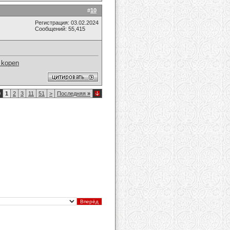
#
10
Регистрация: 03.02.2024
Сообщений: 55,415
s kopen
0
1
2
3
11
51
>
Последняя
»