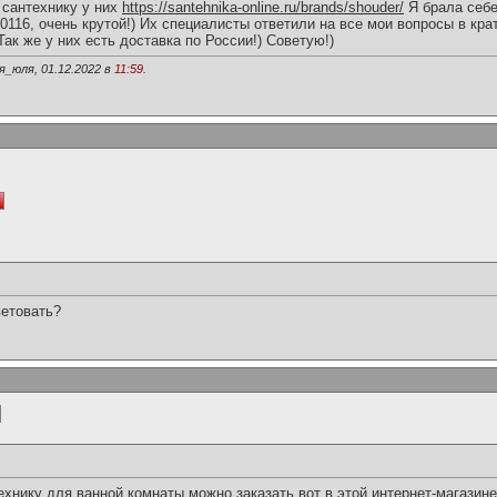
 сантехнику у них
https://santehnika-online.ru/brands/shouder/
Я брала себе
0116, очень крутой!) Их специалисты ответили на все мои вопросы в кра
Так же у них есть доставка по России!) Советую!)
_юля, 01.12.2022 в
11:59
.
ветовать?
хнику для ванной комнаты можно заказать вот в этой интернет-магазин