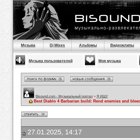
Музыка
Dj Mixes
Альбомы
Видеоклипы
Музыка пользователей
Моя музыка
Bisound.com - Музыкальный портал
>
Я ИЩУ
Best Diablo 4 Barbarian build: Rend enemies and blee
27.01.2025, 14:17