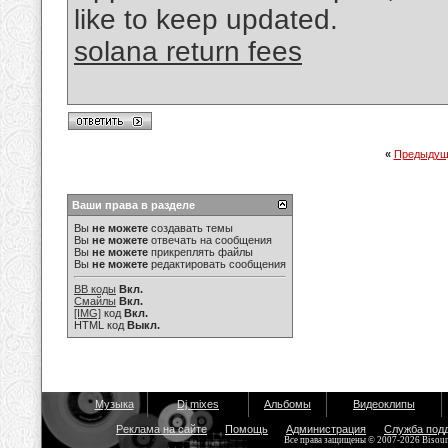
like to keep updated.
solana return fees
«
Предыдущ
Ваши права в разделе
Вы
не можете
создавать темы
Вы
не можете
отвечать на сообщения
Вы
не можете
прикреплять файлы
Вы
не можете
редактировать сообщения
BB коды
Вкл.
Смайлы
Вкл.
[IMG]
код
Вкл.
HTML код
Выкл.
Музыка
Dj mixes
Альбомы
Видеоклипы
Реклама на сайте
Помощь
Администрация
Служба под
Все права защищены © 2007-2026 Bisou