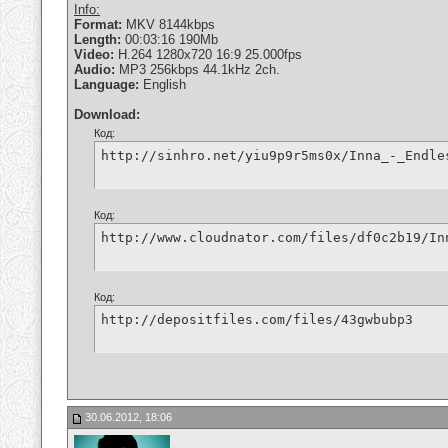
Info:
Format:
MKV 8144kbps
Length:
00:03:16 190Mb
Video:
H.264 1280x720 16:9 25.000fps
Audio:
MP3 256kbps 44.1kHz 2ch.
Language:
English
Download:
Код:
http://sinhro.net/yiu9p9r5ms0x/Inna_-_Endle
Код:
http://www.cloudnator.com/files/df0c2b19/In
Код:
http://depositfiles.com/files/43gwbubp3
30.06.2012, 18:06