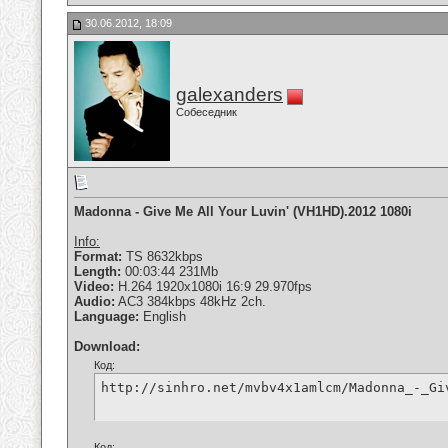
30.06.2012, 18:09
galexanders
Собеседник
Madonna - Give Me All Your Luvin' (VH1HD).2012 1080i
Info:
Format:
TS 8632kbps
Length:
00:03:44 231Mb
Video:
H.264 1920x1080i 16:9 29.970fps
Audio:
AC3 384kbps 48kHz 2ch.
Language:
English
Download:
Код:
http://sinhro.net/mvbv4x1amlcm/Madonna_-_Gi
Код: