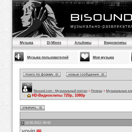
Музыка
Dj Mixes
Альбомы
Видеоклипы
Музыка пользователей
Моя музыка
Bisound.com - Музыкальный портал
>
Релизы
>
Музыкальные кл
HD-Видеоклипы 720p, 1080p
16.06.2012, 09:42
vovin