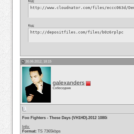
Код:
http://www.cloudnator.com/files/eccc063d/De
Код:
http://depositfiles.com/files/b0z6rplpc
30.06.2012, 18:15
galexanders
Собеседник
Foo Fighters - These Days (VH1HD).2012 1080i
Info:
Format:
TS 7365kbps