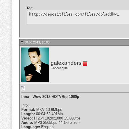
Код:
http://depositfiles.com/files/dbladdkw1
30.06.2012, 18:08
galexanders
Собеседник
Inna - Wow 2012 HDTVRip 1080p
Info:
Format:
MKV 13.6Mbps
Length:
00:04:52 491Mb
Video:
H.264 1920x1080 25.000fps
Audio:
MP3 256kbps 44.1kHz 2ch.
Language:
English