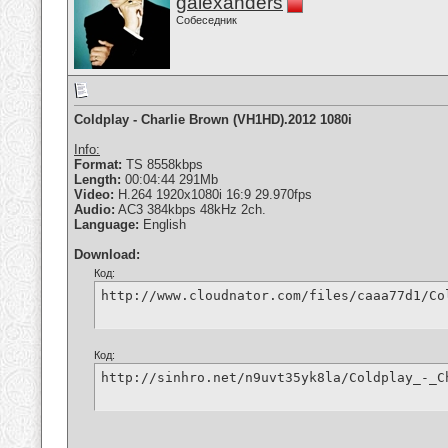
galexanders
Собеседник
Coldplay - Charlie Brown (VH1HD).2012 1080i
Info:
Format:
TS 8558kbps
Length:
00:04:44 291Mb
Video:
H.264 1920x1080i 16:9 29.970fps
Audio:
AC3 384kbps 48kHz 2ch.
Language:
English
Download:
Код:
http://www.cloudnator.com/files/caaa77d1/Co
Код:
http://sinhro.net/n9uvt35yk8la/Coldplay_-_C