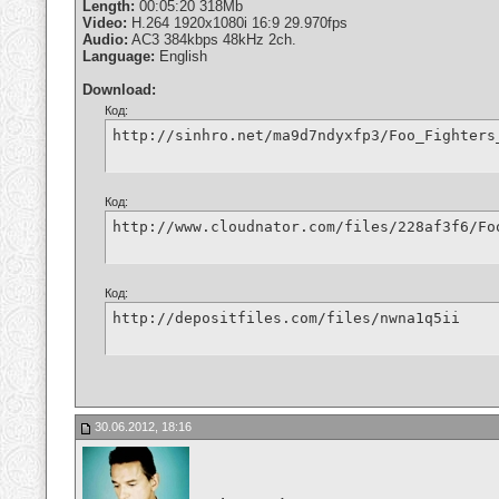
Length:
00:05:20 318Mb
Video:
H.264 1920x1080i 16:9 29.970fps
Audio:
AC3 384kbps 48kHz 2ch.
Language:
English
Download:
Код:
http://sinhro.net/ma9d7ndyxfp3/Foo_Fighters
Код:
http://www.cloudnator.com/files/228af3f6/Fo
Код:
http://depositfiles.com/files/nwna1q5ii
30.06.2012, 18:16