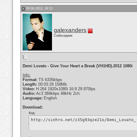
30.06.2012, 18:12
galexanders
Собеседник
Demi Lovato - Give Your Heart a Break (VH1HD).2012 1080i
Info:
Format:
TS 6335kbps
Length:
00:03:29 158Mb
Video:
H.264 1920x1080i 16:9 29.970fps
Audio:
Ac3 384kbps 48kHz 2ch.
Language:
English
Download:
Код:
http://sinhro.net/z35g93qze21o/Demi_Lovato_