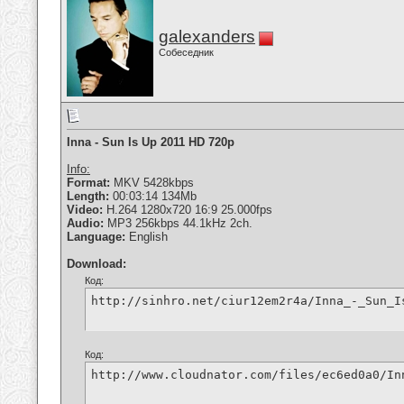
galexanders
Собеседник
Inna - Sun Is Up 2011 HD 720p
Info:
Format:
MKV 5428kbps
Length:
00:03:14 134Mb
Video:
H.264 1280x720 16:9 25.000fps
Audio:
MP3 256kbps 44.1kHz 2ch.
Language:
English
Download:
Код:
http://sinhro.net/ciur12em2r4a/Inna_-_Sun_I
Код:
http://www.cloudnator.com/files/ec6ed0a0/In