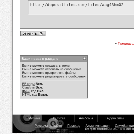
http://depositfiles.com/files/aag43hm02
«
Предыдущ
Ваши права в разделе
Вы
не можете
создавать темы
Вы
не можете
отвечать на сообщения
Вы
не можете
прикреплять файлы
Вы
не можете
редактировать сообщения
BB коды
Вкл.
Смайлы
Вкл.
[IMG]
код
Вкл.
HTML код
Выкл.
Музыка
Dj mixes
Альбомы
Видеоклипы
Реклама на сайте
Помощь
Администрация
Служба под
Все права защищены © 2007-2026 Bisou