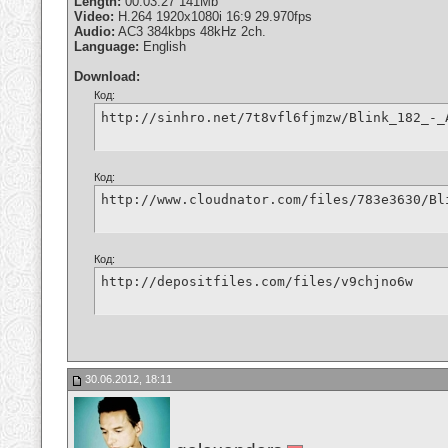
Length:
00:03:27 141Mb
Video:
H.264 1920x1080i 16:9 29.970fps
Audio:
AC3 384kbps 48kHz 2ch.
Language:
English
Download:
Код:
http://sinhro.net/7t8vfl6fjmzw/Blink_182_-_
Код:
http://www.cloudnator.com/files/783e3630/Bl
Код:
http://depositfiles.com/files/v9chjno6w
30.06.2012, 18:11