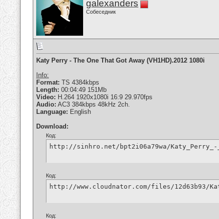
galexanders
Собеседник
Katy Perry - The One That Got Away (VH1HD).2012 1080i
Info:
Format:
TS 4384kbps
Length:
00:04:49 151Mb
Video:
H.264 1920x1080i 16:9 29.970fps
Audio:
AC3 384kbps 48kHz 2ch.
Language:
English
Download:
Код:
http://sinhro.net/bpt2i06a79wa/Katy_Perry_-
Код:
http://www.cloudnator.com/files/12d63b93/Ka
Код: