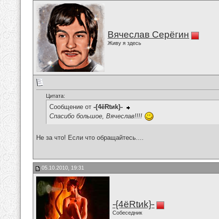
Вячеслав Серёгин
Живу я здесь
Цитата:
Сообщение от
-{4ёRtиk}-
Спасибо большое, Вячеслав!!!!
Не за что! Если что обращайтесь....
05.10.2010, 19:31
-{4ёRtиk}-
Собеседник