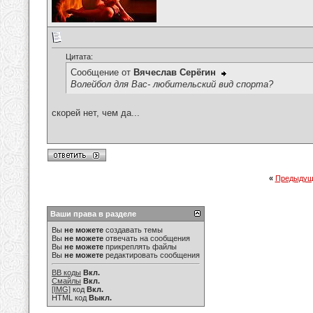
Цитата:
Сообщение от
Вячеслав Серёгин
Волейбол для Вас- любительский вид спорта?
скорей нет, чем да...
«
Предыдущ
Ваши права в разделе
Вы
не можете
создавать темы
Вы
не можете
отвечать на сообщения
Вы
не можете
прикреплять файлы
Вы
не можете
редактировать сообщения
BB коды
Вкл.
Смайлы
Вкл.
[IMG]
код
Вкл.
HTML код
Выкл.