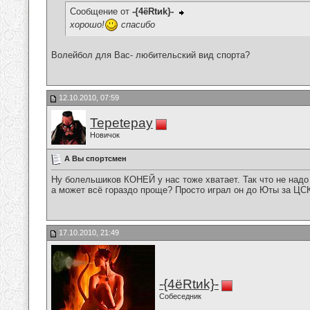
Сообщение от
-{4ёRtиk}-
хорошо!
спасибо
Волейбол для Вас- любительский вид спорта?
12.10.2010, 07:59
Tepetepay
Новичок
А Вы спортсмен
Ну болельшиков КОНЕЙ у нас тоже хватает. Так что не надо
а может всё гораздо проще? Просто играл он до Юты за ЦСК
17.10.2010, 21:49
-{4ёRtиk}-
Собеседник