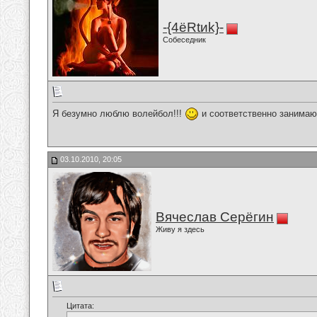
-{4ёRtиk}-
Собеседник
Я безумно люблю волейбол!!!
и соответственно занима
03.10.2010, 20:05
Вячеслав Серёгин
Живу я здесь
Цитата: