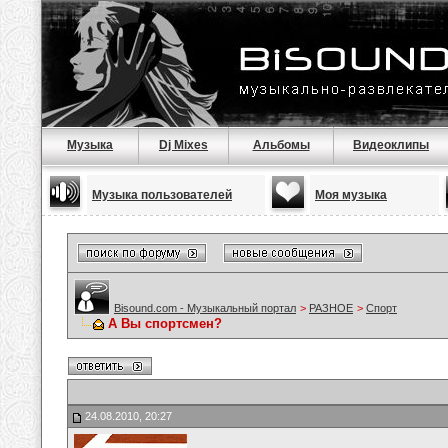
Музыка
Dj Mixes
Альбомы
Видеоклипы
Музыка пользователей
Моя музыка
Bisound.com - Музыкальный портал
>
РАЗНОЕ
>
Спорт
А Вы спортсмен?
24.08.2010, 20:27