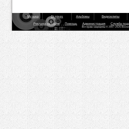
Музыка
Dj mixes
Альбомы
Видеоклипы
Реклама на сайте
Помощь
Администрация
Служба под
Все права защищены © 2007-2026 Bisou