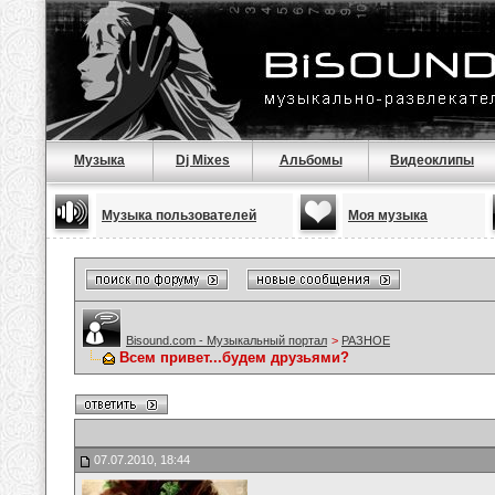
Музыка
Dj Mixes
Альбомы
Видеоклипы
Музыка пользователей
Моя музыка
Bisound.com - Музыкальный портал
>
РАЗНОЕ
Всем привет...будем друзьями?
07.07.2010, 18:44