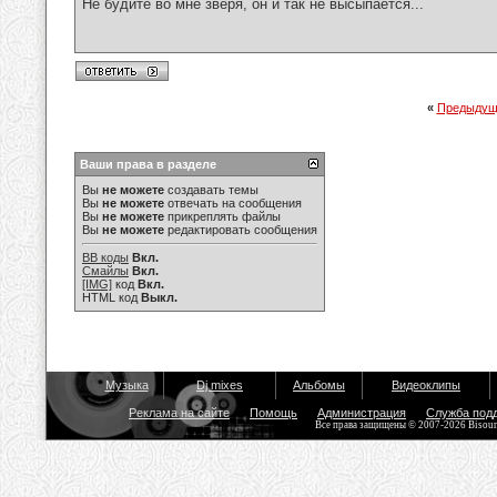
Не будите во мне зверя, он и так не высыпается...
«
Предыдущ
Ваши права в разделе
Вы
не можете
создавать темы
Вы
не можете
отвечать на сообщения
Вы
не можете
прикреплять файлы
Вы
не можете
редактировать сообщения
BB коды
Вкл.
Смайлы
Вкл.
[IMG]
код
Вкл.
HTML код
Выкл.
Музыка
Dj mixes
Альбомы
Видеоклипы
Реклама на сайте
Помощь
Администрация
Служба под
Все права защищены © 2007-2026 Bisou