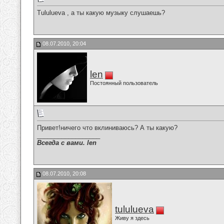
Tululueva , а ты какую музыку слушаешь?
08.07.2010, 20:04
len
Постоянный пользователь
Привет!ничего что вклиниваюсь? А ты какую?
__________________
Всегда с вами. len
08.07.2010, 20:08
tululueva
Живу я здесь