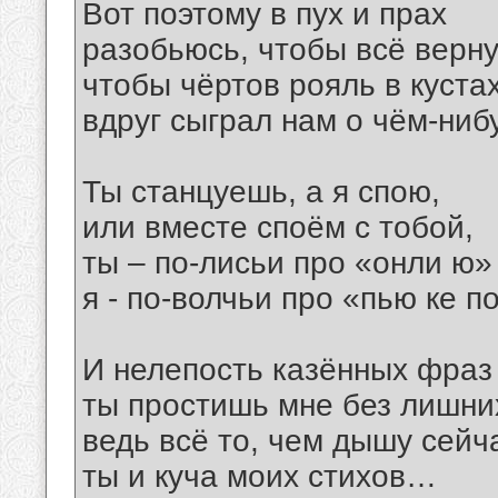
Вот поэтому в пух и прах
разобьюсь, чтобы всё верну
чтобы чёртов рояль в куста
вдруг сыграл нам о чём-ни
Ты станцуешь, а я спою,
или вместе споём с тобой,
ты – по-лисьи про «онли ю»
я - по-волчьи про «пью ке п
И нелепость казённых фраз
ты простишь мне без лишних
ведь всё то, чем дышу сейча
ты и куча моих стихов…