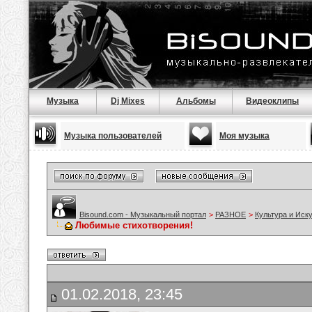
Музыка
Dj Mixes
Альбомы
Видеоклипы
Музыка пользователей
Моя музыка
Bisound.com - Музыкальный портал
>
РАЗНОЕ
>
Культура и Иск
Любимые стихотворения!
01.02.2018, 23:45