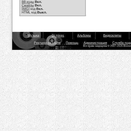
BB коды
Вкл.
Смайлы
Вкл.
[IMG]
код
Вкл.
HTML код
Выкл.
Музыка
Dj mixes
Альбомы
Видеоклипы
Реклама на сайте
Помощь
Администрация
Служба под
Все права защищены © 2007-2026 Bisou