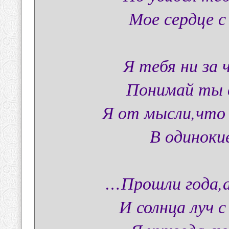
Мое сердце с
Я тебя ни за
Понимай ты в
Я от мысли,что
В одиноки
…Прошли года,а
И солнца луч 