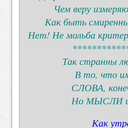
Чем веру измеря
Как быть смиренны
Нет! Не мольба критер
***********
Так странны л
В то, что и
СЛОВА, коне
Но МЫСЛИ им
Как утр