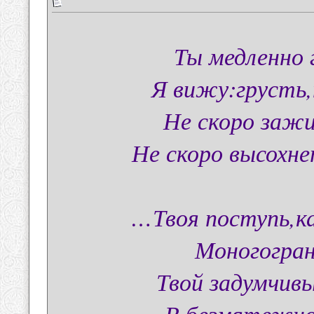
Ты медленно 
Я вижу:грусть,
Не скоро зажи
Не скоро высохн
…Твоя поступь,ка
Моногогран
Твой задумчивы
В безмятежно