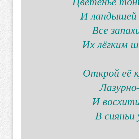
Цветенье тон
И ландышей 
Все запах
Их лёгким ш
Открой её 
Лазурно
И восхит
В сияньи