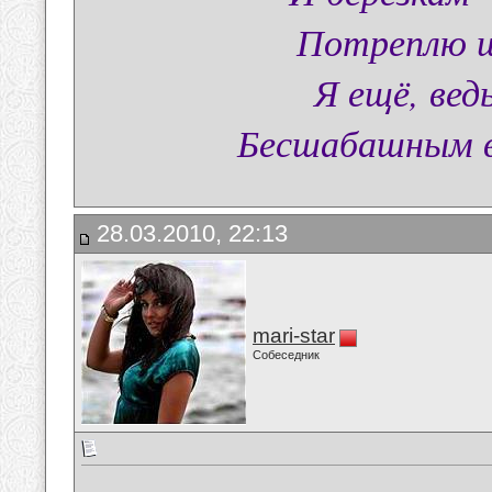
Потреплю ш
Я ещё, вед
Бесшабашным в
28.03.2010, 22:13
mari-star
Собеседник