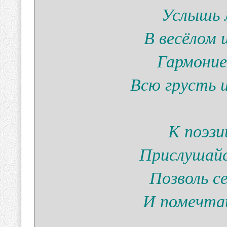
Услышь 
В весёлом
Гармоние
Всю грусть и
К поэз
Прислушай
Позволь с
И помечта