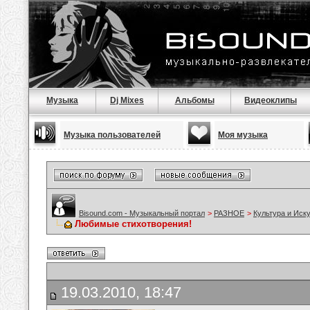
Музыка
Dj Mixes
Альбомы
Видеоклипы
Музыка пользователей
Моя музыка
Bisound.com - Музыкальный портал
>
РАЗНОЕ
>
Культура и Иск
Любимые стихотворения!
19.03.2010, 18:47