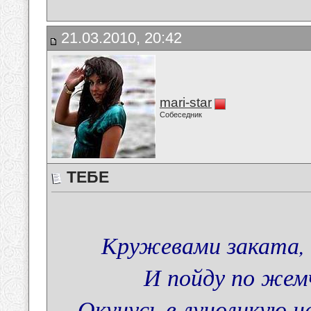
21.03.2010, 20:42
mari-star
Собеседник
ТЕБЕ
Кружевами заката, 
И пойду по жем
Окунусь в луноликую 