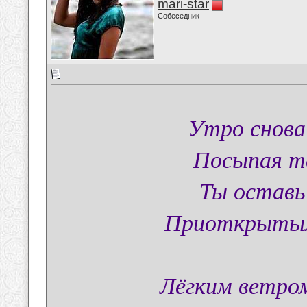
mari-star
Собеседник
Утро снова
Посыпая т
Ты оставь
Приоткрытым
Лёгким ветром