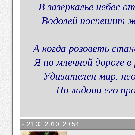
В зазеркалье небес о
Водолей поспешит ж
А когда розоветь стан
Я по млечной дороге в
Удивителен мир, нео
На ладони его пр
21.03.2010, 20:54