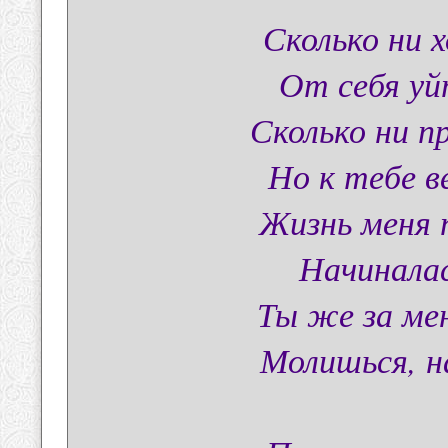
Сколько ни х
От себя уй
Сколько ни п
Но к тебе в
Жизнь меня 
Начиналас
Ты же за мен
Молишься, н