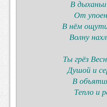
В дыханьи
От упоен
В нём ощути
Волну нах
Ты грёз Весн
Душой и се
В объятия
Тепло и 