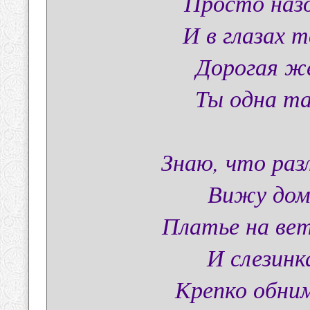
Просто назо
И в глазах 
Дорогая ж
Ты одна та
Знаю, что раз
Вижу дом 
Платье на ве
И слезинк
Крепко обним