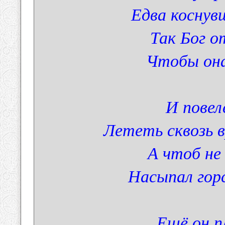
Едва коснув
Так Бог о
Чтобы она
И повел
Лететь сквозь 
А чтоб не
Насыпал гор
Ещё он п