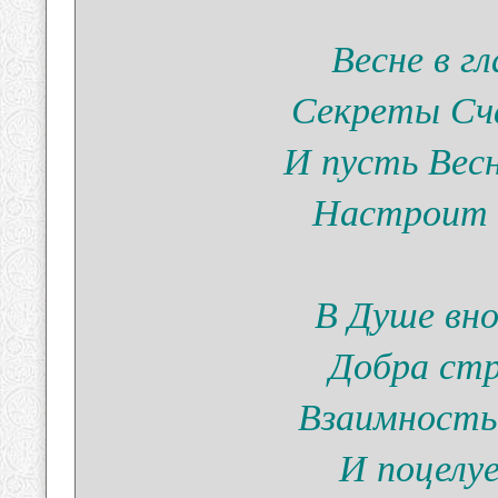
Весне в гл
Секреты Сча
И пусть Вес
Настроит 
В Душе вно
Добра стр
Взаимность
И поцелуе