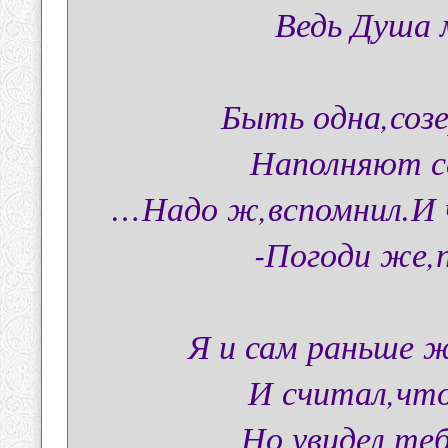
Ведь Душа 
Быть одна,соз
Наполняют с
…Надо ж,вспомнил.И ч
-Погоди же,
Я и сам раньше 
И считал,что
Но увидел те