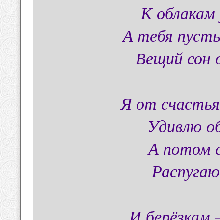
К облакам 
А тебя пусть
Вещий сон 
Я от счастья
Удивлю об
А потом с
Распугаю
И берёзкам 