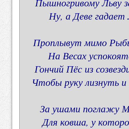
Пышногривому Льву з
Ну, а Деве гадает
Проплывут мимо Рыбы
На Весах успокоятс
Гончий Пёс из созвезд
Чтобы руку лизнуть и
За ушами поглажу М
Для ковша, у котор