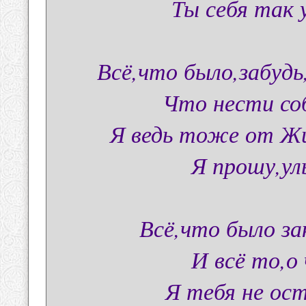
Ты себя так 
Всё,что было,забуд
Что нести со
Я ведь тоже от Жи
Я прошу,ул
Всё,что было за
И всё то,о
Я тебя не ос