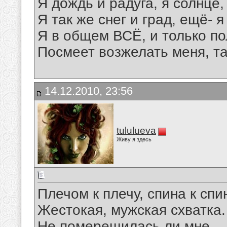
Я дождь и радуга, я солнце,
Я так же снег и град, ещё- 
Я в общем ВСЁ, и только п
Посмеет возжелать меня, так
14.12.2010, 23:56
tululueva
Живу я здесь
Плечом к плечу, спина к спи
Жестокая, мужская схватка.
Не померещилась ли мне