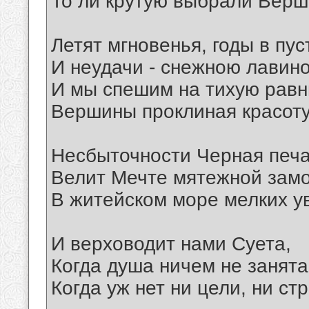
То ли крутую выбрали Верши
Летят мгновенья, годы в пус
И неудачи - снежною лавино
И мы спешим на тихую равн
Вершины проклиная красоту
Несбыточности Черная печ
Велит Мечте мятежной зам
В житейском море мелких у
И верховодит нами Суета,
Когда душа ничем не занята
Когда уж нет ни цели, ни ст