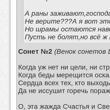
А раны заживают,господ
Не верите???А я вот эт
Но шрамы остаются навс
Пусть не болят,но всё ж
Сонет №2
(Венок сонето
Когда уж нет ни цели, ни ст
Когда беды мерещится оска
Сердца всех тех, кто выход
Да не иссушит горечь пора
О, эта жажда Счастья и Св