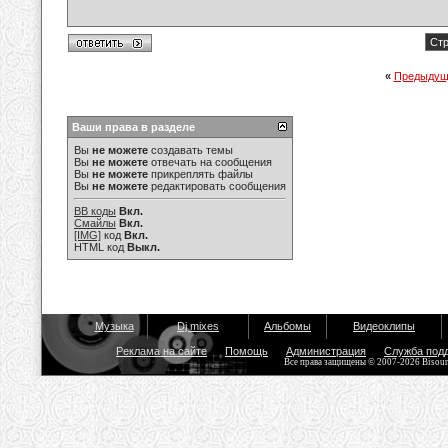
Стр
«
Предыдущ
Ваши права в разделе
Вы
не можете
создавать темы
Вы
не можете
отвечать на сообщения
Вы
не можете
прикреплять файлы
Вы
не можете
редактировать сообщения
BB коды
Вкл.
Смайлы
Вкл.
[IMG]
код
Вкл.
HTML код
Выкл.
Музыка
Dj mixes
Альбомы
Видеоклипы
Реклама на сайте
Помощь
Администрация
Служба под
Все права защищены © 2007-2026 Bisou