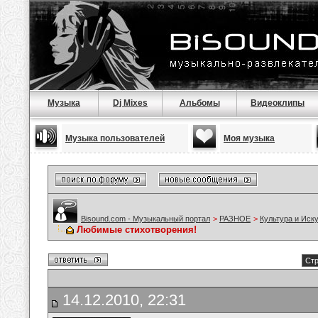
Музыка
Dj Mixes
Альбомы
Видеоклипы
Музыка пользователей
Моя музыка
Bisound.com - Музыкальный портал
>
РАЗНОЕ
>
Культура и Иск
Любимые стихотворения!
Стр
14.12.2010, 22:31