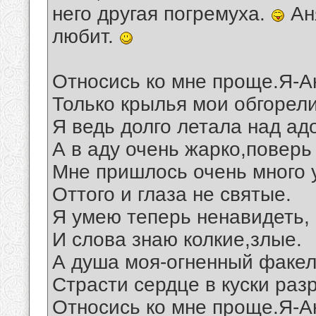
него другая погремуха.
Аня
любит.
Относись ко мне проще.Я-А
Только крылья мои обгорели
Я ведь долго летала над ад
А в аду очень жарко,поверь
Мне пришлось очень много 
Оттого и глаза не святые.
Я умею теперь ненавидеть,
И слова знаю колкие,злые.
А душа моя-огненный факел
Страсти сердце в куски раз
Относись ко мне проще.Я-А