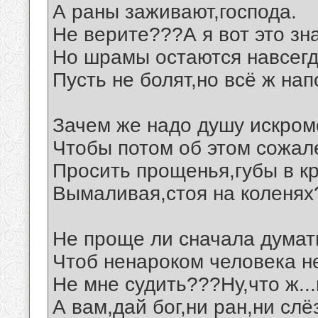
А раны заживают,господа.
Не верите???А я вот это зн
Но шрамы остаются навсегд
Пусть не болят,но всё ж нап
Зачем же надо душу искром
Чтобы потом об этом сожал
Просить прощенья,губы в кр
Вымаливая,стоя на коленях
Не проще ли сначала думат
Чтоб ненароком человека н
Не мне судить???Ну,что ж...
А вам,дай бог,ни ран,ни слё