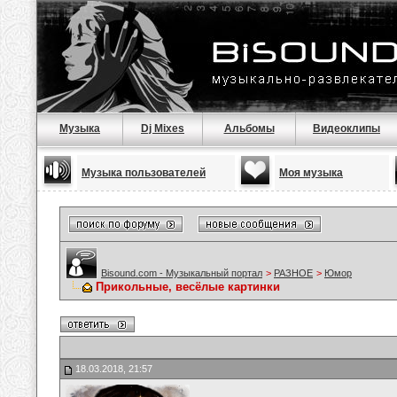
Музыка
Dj Mixes
Альбомы
Видеоклипы
Музыка пользователей
Моя музыка
Bisound.com - Музыкальный портал
>
РАЗНОЕ
>
Юмор
Прикольные, весёлые картинки
18.03.2018, 21:57