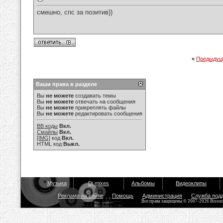
смешно, спс за позитив))
«
Предыдущ
Ваши права в разделе
Вы
не можете
создавать темы
Вы
не можете
отвечать на сообщения
Вы
не можете
прикреплять файлы
Вы
не можете
редактировать сообщения
BB коды
Вкл.
Смайлы
Вкл.
[IMG]
код
Вкл.
HTML код
Выкл.
Музыка
Dj mixes
Альбомы
Видеоклипы
Реклама на сайте
Помощь
Администрация
Служба под
Все права защищены © 2007-2026 Bisou