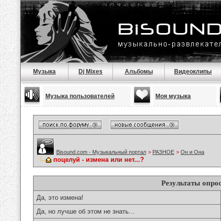
Музыка
Dj Mixes
Альбомы
Видеоклипы
Музыка пользователей
Моя музыка
Bisound.com - Музыкальный портал
>
РАЗНОЕ
>
Он и Она
поцелуй - измена или нет...?
Результаты опро
Да, это измена!
Да, но лучше об этом не знать...