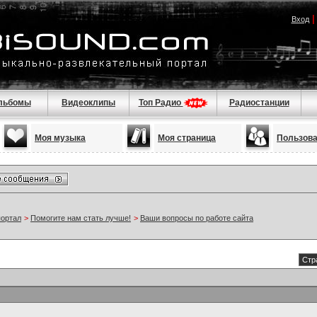
Вход
льбомы
Видеоклипы
Топ Радио
Радиостанции
Моя музыка
Моя страница
Пользов
портал
>
Помогите нам стать лучше!
>
Ваши вопросы по работе сайта
Стр