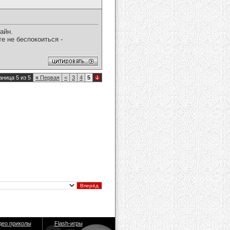
айн.
е не беспокоиться -
аница 5 из 5
«
Первая
<
3
4
5
део приколы
Flash-игры