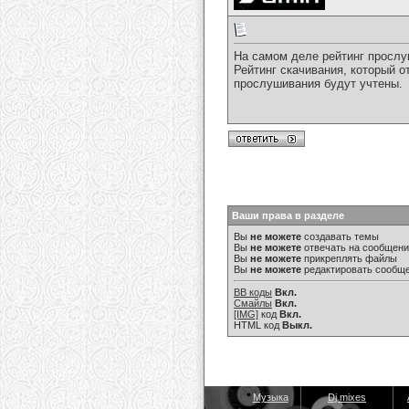
На самом деле рейтинг прослуш
Рейтинг скачивания, который о
прослушивания будут учтены.
Ваши права в разделе
Вы
не можете
создавать темы
Вы
не можете
отвечать на сообщен
Вы
не можете
прикреплять файлы
Вы
не можете
редактировать сообщ
BB коды
Вкл.
Смайлы
Вкл.
[IMG]
код
Вкл.
HTML код
Выкл.
Музыка
Dj mixes