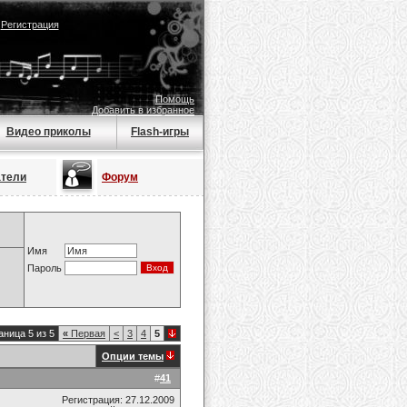
|
Регистрация
Помощь
Добавить в избранное
Видео приколы
Flash-игры
атели
Форум
Имя
Пароль
аница 5 из 5
«
Первая
<
3
4
5
Опции темы
#
41
Регистрация: 27.12.2009