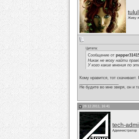
tulu
Живу я
Цитата:
Сообщение от
pepper3141
Никак не могу найти прав
У кого какие мнения по э
Кому нравится, тот скачивает.
__________________
Не будите во мне зверя, он и т
28.12.2011, 16:41
tech-adm
Администратор