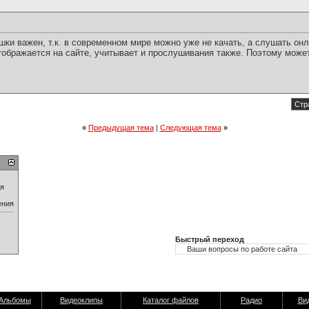
ки важен, т.к. в современном мире можно уже не качать, а слушать онл
тображается на сайте, учитывает и прослушивания также. Поэтому может
Стр
«
Предыдущая тема
|
Следующая тема
»
ия
ения
Быстрый переход
Альбомы
Видеоклипы
Каталог файлов
Радио
Ви