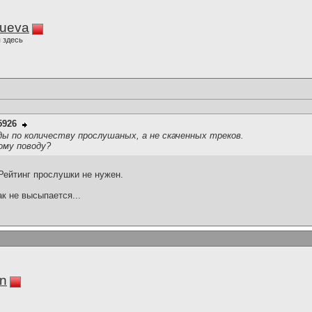
lueva
 здесь
5926
ды по количеству прослушаных, а не скаченных треков.
тому поводу?
 Рейтинг прослушки не нужен.
ак не высыпается...
in