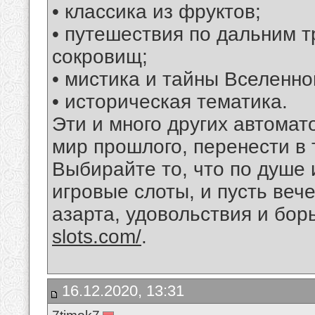
• классика из фруктов;
• путешествия по дальним т
сокровищ;
• мистика и тайны Вселенно
• историческая тематика.
Эти и много других автомат
мир прошлого, перенести в 
Выбирайте то, что по душе 
игровые слоты, и пусть веч
азарта, удовольствия и бор
slots.com/
.
16.12.2020, 13:31