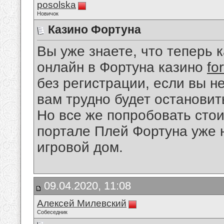
posolska
Новичок
Казино Фортуна
Вы уже знаете, что теперь
онлайн в Фортуна казино
fo
без регистрации, если вы не
вам трудно будет остановит
Но все же попробовать стои
портале Плей Фортуна уже 
игровой дом.
09.04.2020, 11:08
Алексей Милевский
Собеседник