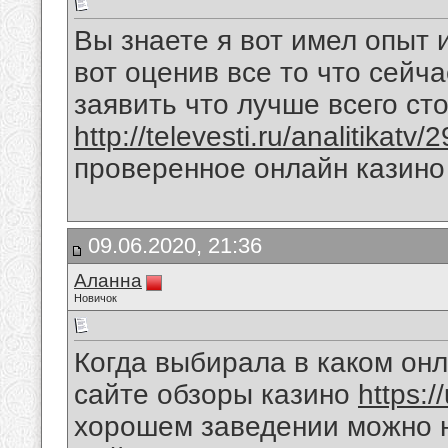
Вы знаете я вот имел опыт 
вот оценив все то что сейча
заявить что лучше всего сто
http://televesti.ru/analitikatv
проверенное онлайн казино 
09.06.2020, 21:36
Аланна
Новичок
Когда выбирала в каком онл
сайте обзоры казино
https:/
хорошем заведении можно н