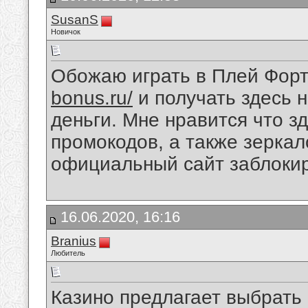
SusanS
Новичок
Обожаю играть в Плей Фор
bonus.ru/
и получать здесь н
деньги. Мне нравится что з
промокодов, а также зеркал
официальный сайт заблоки
16.06.2020, 16:16
Branius
Любитель
Казино предлагает выбрать 