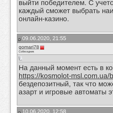
выйти победителем. С учет
каждый сможет выбрать наи
онлайн-казино.
09.06.2020, 21:55
qomari78
Собеседник
На данный момент есть в к
https://kosmolot-msl.com.ua/
бездепозитный, так что мож
азарт и игровые автоматы э
10.06.2020, 12:58