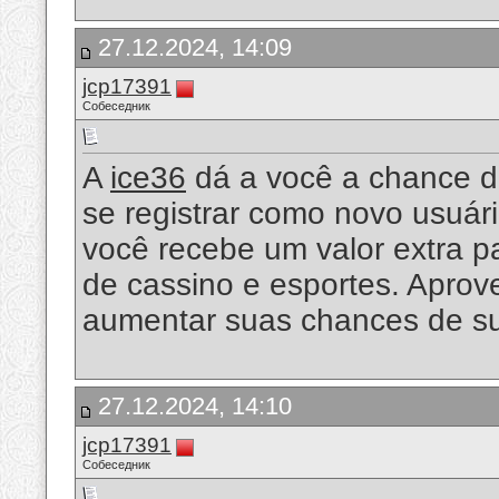
27.12.2024, 14:09
jcp17391
Собеседник
A
ice36
dá a você a chance 
se registrar como novo usuário
você recebe um valor extra p
de cassino e esportes. Aprov
aumentar suas chances de s
27.12.2024, 14:10
jcp17391
Собеседник