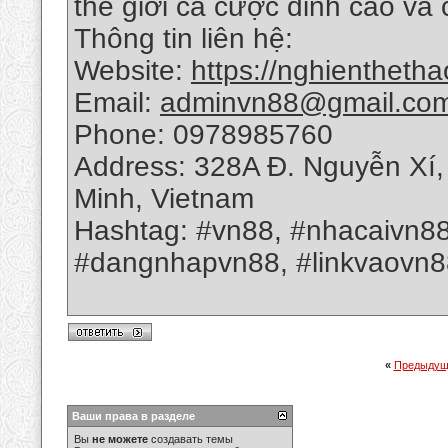
thế giới cá cược đỉnh cao và 
Thông tin liên hệ:
Website:
https://nghienthetha
Email:
adminvn88@gmail.co
Phone: 0978985760
Address: 328A Đ. Nguyễn Xí,
Minh, Vietnam
Hashtag: #vn88, #nhacaivn8
#dangnhapvn88, #linkvaovn8
«
Предыдущ
Ваши права в разделе
Вы
не можете
создавать темы