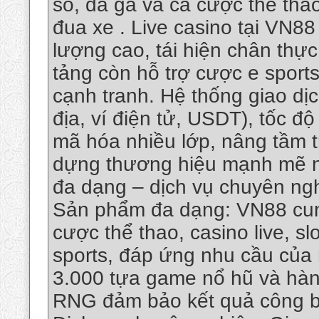
số, đá gà và cá cược thể tha
đua xe . Live casino tại VN8
lượng cao, tái hiện chân thự
tảng còn hỗ trợ cược e sports
cạnh tranh. Hệ thống giao dị
địa, ví điện tử, USDT), tốc 
mã hóa nhiều lớp, nâng tầm t
dựng thương hiệu mạnh mẽ n
đa dạng – dịch vụ chuyên ngh
Sản phẩm đa dạng: VN88 cung 
cược thể thao, casino live, s
sports, đáp ứng nhu cầu của 
3.000 tựa game nổ hũ và hàn
RNG đảm bảo kết quả công 