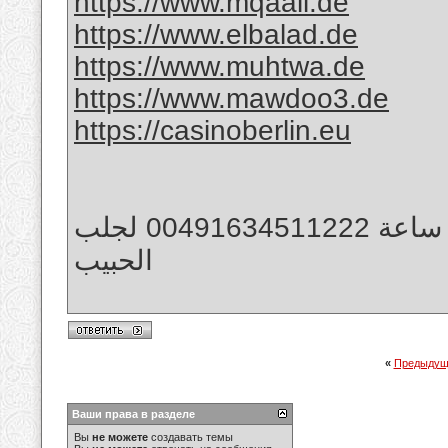
https://www.mqaall.de
https://www.elbalad.de
https://www.muhtwa.de
https://www.mawdoo3.de
https://casinoberlin.eu
الشيخ الروحاني جلب الحبيب و خلال ساعة 00491634511222 لجلب
الحبيب
«
Предыдущ
Ваши права в разделе
Вы
не можете
создавать темы