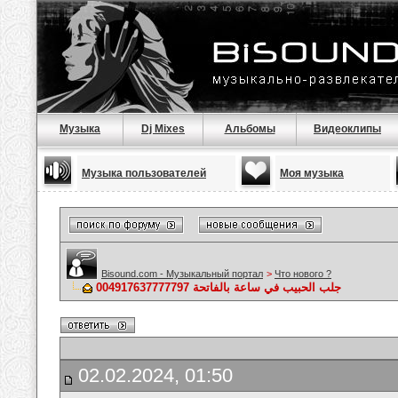
Музыка
Dj Mixes
Альбомы
Видеоклипы
Музыка пользователей
Моя музыка
Bisound.com - Музыкальный портал
>
Что нового ?
جلب الحبيب في ساعة بالفاتحة 004917637777797
02.02.2024, 01:50