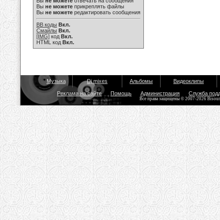
Вы
не можете
отвечать на сообщения
Вы
не можете
прикреплять файлы
Вы
не можете
редактировать сообщения
BB коды
Вкл.
Смайлы
Вкл.
[IMG]
код
Вкл.
HTML код
Вкл.
Музыка
Dj mixes
Альбомы
Видеоклипы
Реклама на сайте
Помощь
Администрация
Служба под
Все права защищены © 2007-2026 Bisou