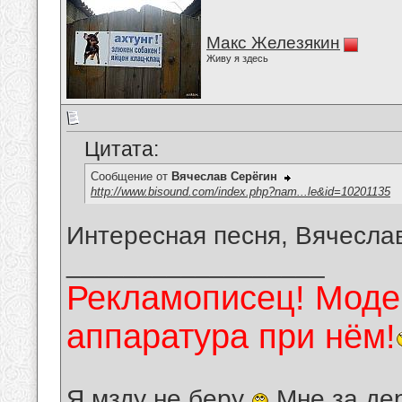
Макс Железякин
Живу я здесь
Цитата:
Сообщение от
Вячеслав Серёгин
http://www.bisound.com/index.php?nam...le&id=10201135
Интересная песня, Вячесла
__________________
Рекламописец! Модер
аппаратура при нём!
Я мзду не беру
Мне за де