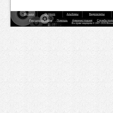
Музыка
Dj mixes
Альбомы
Видеоклипы
Реклама на сайте
Помощь
Администрация
Служба под
Все права защищены © 2007-2026 Bisou