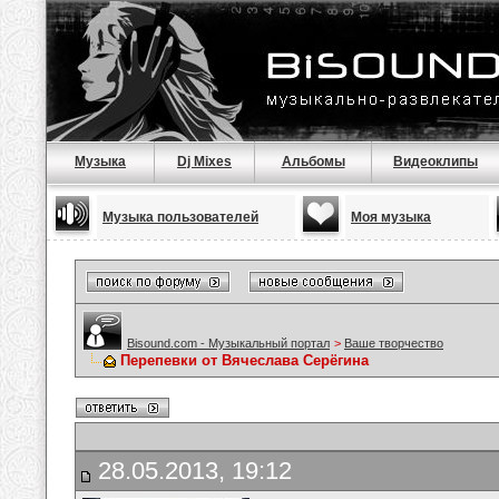
Музыка
Dj Mixes
Альбомы
Видеоклипы
Музыка пользователей
Моя музыка
Bisound.com - Музыкальный портал
>
Ваше творчество
Перепевки от Вячеслава Серёгина
28.05.2013, 19:12