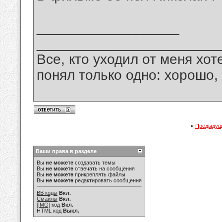
__________________
_______________________
Все, кто уходил от меня хот
понял только одно: хорошо,
«
Предыдущ
Ваши права в разделе
Вы
не можете
создавать темы
Вы
не можете
отвечать на сообщения
Вы
не можете
прикреплять файлы
Вы
не можете
редактировать сообщения
BB коды
Вкл.
Смайлы
Вкл.
[IMG]
код
Вкл.
HTML код
Выкл.