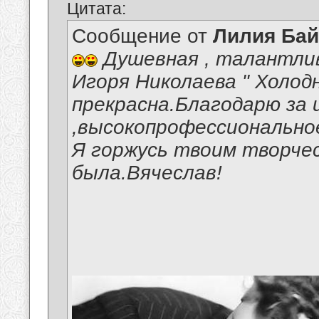
Цитата:
Сообщение от
Лилия Ба
Душевная , талантлив
Игоря Николаева " Холод
прекрасна.Благодарю за 
,высокопрофессиональное
Я горжусь твоим творчес
была.Вячеслав!