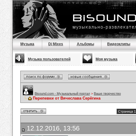
Музыка
Dj Mixes
Альбомы
Видеоклипы
Музыка пользователей
Моя музыка
Bisound.com - Музыкальный портал
>
Ваше творчество
Перепевки от Вячеслава Серёгина
Страница 1
12.12.2016, 13:56