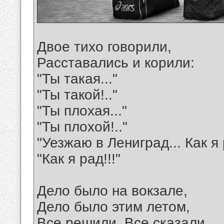
Двое тихо говорили,
Расставались и корили:
"Ты такая..."
"Ты такой!.."
"Ты плохая..."
"Ты плохой!.."
"Уезжаю в Лениград... Как я 
"Как я рад!!!"
Дело было на вокзале,
Дело было этим летом,
Все решили. Все сказали.