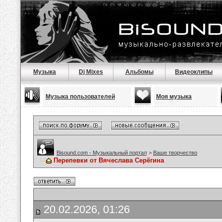
Музыка
Dj Mixes
Альбомы
Видеоклипы
Музыка пользователей
Моя музыка
Bisound.com - Музыкальный портал
>
Ваше творчество
Перепевки от Вячеслава Серёгина
20.02.2026, 01:26