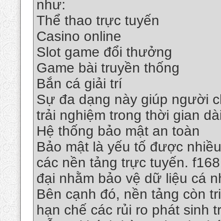
như:
Thể thao trực tuyến
Casino online
Slot game đổi thưởng
Game bài truyền thống
Bắn cá giải trí
Sự đa dạng này giúp người c
trải nghiệm trong thời gian dài
Hệ thống bảo mật an toàn
Bảo mật là yếu tố được nhiề
các nền tảng trực tuyến. f1
đại nhằm bảo vệ dữ liệu cá n
Bên cạnh đó, nền tảng còn t
hạn chế các rủi ro phát sinh 