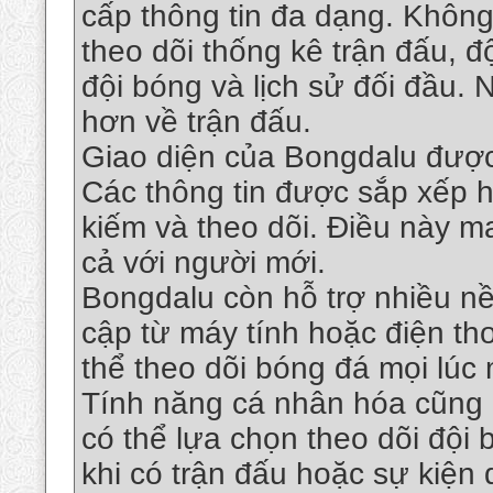
cấp thông tin đa dạng. Không
theo dõi thống kê trận đấu, đ
đội bóng và lịch sử đối đầu. 
hơn về trận đấu.
Giao diện của Bongdalu được 
Các thông tin được sắp xếp h
kiếm và theo dõi. Điều này ma
cả với người mới.
Bongdalu còn hỗ trợ nhiều nề
cập từ máy tính hoặc điện th
thể theo dõi bóng đá mọi lúc 
Tính năng cá nhân hóa cũng 
có thể lựa chọn theo dõi đội
khi có trận đấu hoặc sự kiện 