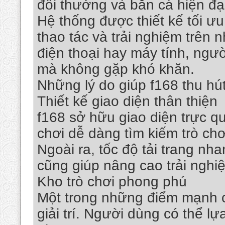
đổi thưởng và bắn cá hiện đạ
Hệ thống được thiết kế tối 
thao tác và trải nghiệm trên 
điện thoại hay máy tính, ngườ
mà không gặp khó khăn.
Những lý do giúp f168 thu hú
Thiết kế giao diện thân thiện
f168 sở hữu giao diện trực q
chơi dễ dàng tìm kiếm trò chơ
Ngoài ra, tốc độ tải trang nh
cũng giúp nâng cao trải nghi
Kho trò chơi phong phú
Một trong những điểm mạnh c
giải trí. Người dùng có thể 