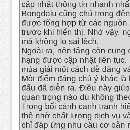
cập nhật thông tin nhanh nhấ
Bongdalu cũng chú trọng đến 
được tổng hợp từ các nguồn đ
trước khi hiển thị. Nhờ vậy,
mà không lo sai lệch.
Ngoài ra, nền tảng còn cung c
hạng được cập nhật liên tục.
mùa giải một cách dễ dàng và 
Một điểm đáng chú ý khác là 
đấu đã diễn ra. Điều này giúp
quan trọng nào dù không theo 
Trong bối cảnh cạnh tranh hi
thế nhờ chất lượng dịch vụ v
chỉ đáp ứng nhu cầu cơ bản m