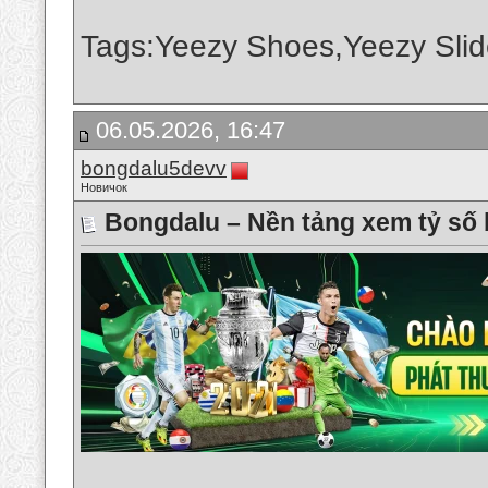
Tags:Yeezy Shoes,Yeezy Slid
06.05.2026, 16:47
bongdalu5devv
Новичок
Bongdalu – Nền tảng xem tỷ số 