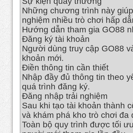
Sự kiện quay thưởng
Những chương trình này giúp 
nghiệm nhiều trò chơi hấp dẫ
Hướng dẫn tham gia GO88 n
Đăng ký tài khoản
Người dùng truy cập GO88 và
khoản mới.
Điền thông tin cần thiết
Nhập đầy đủ thông tin theo y
quá trình đăng ký.
Đăng nhập trải nghiệm
Sau khi tạo tài khoản thành 
và khám phá kho trò chơi đa
Toàn bộ quy trình được tối ư