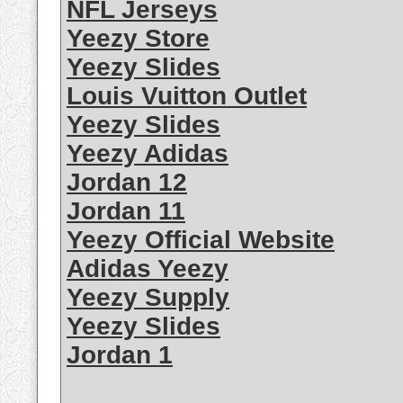
NFL Jerseys
Yeezy Store
Yeezy Slides
Louis Vuitton Outlet
Yeezy Slides
Yeezy Adidas
Jordan 12
Jordan 11
Yeezy Official Website
Adidas Yeezy
Yeezy Supply
Yeezy Slides
Jordan 1