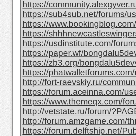
https://community.alexgyver.
https://sub4sub.net/forums/u
https://www.bookingblog.com
https://shhhnewcastleswinger
https://usdinstitute.com/for
https://paper.wf/bongdalu5d
https://zb3.org/bongdalu5de
https://phatwalletforums.com
http://fort-raevskiy.ru/commun
https://forum.aceinna.com/u
https://www.themeqx.com/for
http://vetstate.ru/forum/?
http://forum.amzgame.com/th
https://forum.delftship.net/P