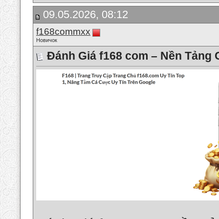
09.05.2026, 08:12
f168commxx
Новичок
Đánh Giá f168 com – Nền Tảng G