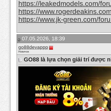
https://leakedmodels.com/fo
https://www.rogerdeakins.com
https://www.jk-green.com/for
07.05.2026, 18:39
go88devappp
Новичок
GO88 là lựa chọn giải trí được 