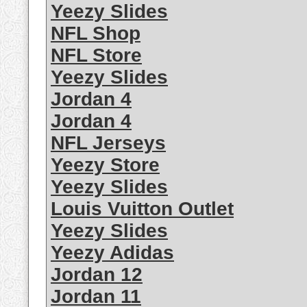
Yeezy Slides
NFL Shop
NFL Store
Yeezy Slides
Jordan 4
Jordan 4
NFL Jerseys
Yeezy Store
Yeezy Slides
Louis Vuitton Outlet
Yeezy Slides
Yeezy Adidas
Jordan 12
Jordan 11