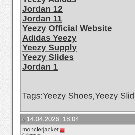
Jordan 12
Jordan 11
Yeezy Official Website
Adidas Yeezy
Yeezy Supply
Yeezy Slides
Jordan 1
Tags:Yeezy Shoes,Yeezy Slid
14.04.2026, 18:04
monclerjacket
Собеседник