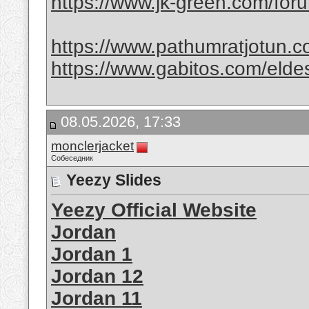
https://www.jk-green.com/for
https://www.pathumratjotun.
https://www.gabitos.com/eld
08.05.2026, 17:33
monclerjacket
Собеседник
Yeezy Slides
Yeezy Official Website
Jordan
Jordan 1
Jordan 12
Jordan 11