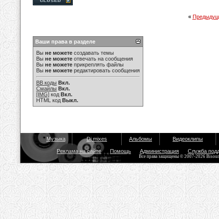
«
Предыдущ
Ваши права в разделе
Вы
не можете
создавать темы
Вы
не можете
отвечать на сообщения
Вы
не можете
прикреплять файлы
Вы
не можете
редактировать сообщения
BB коды
Вкл.
Смайлы
Вкл.
[IMG]
код
Вкл.
HTML код
Выкл.
Музыка
Dj mixes
Альбомы
Видеоклипы
Реклама на сайте
Помощь
Администрация
Служба под
Все права защищены © 2007-2026 Bisou