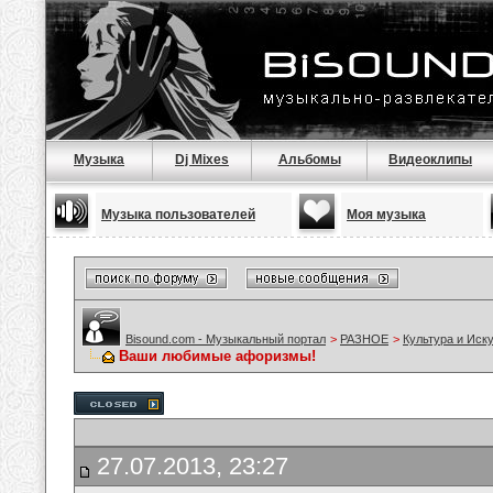
Музыка
Dj Mixes
Альбомы
Видеоклипы
Музыка пользователей
Моя музыка
Bisound.com - Музыкальный портал
>
РАЗНОЕ
>
Культура и Иск
Ваши любимые афоризмы!
27.07.2013, 23:27