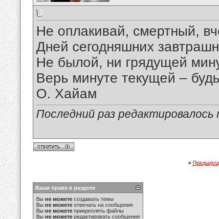
Не оплакивай, смертный, в
Дней сегодняшних завтрашн
Не былой, ни грядущей мину
Верь минуте текущей – будь
О. Хайам
Последний раз редактировалось ma
«
Предыдущ
Ваши права в разделе
Вы
не можете
создавать темы
Вы
не можете
отвечать на сообщения
Вы
не можете
прикреплять файлы
Вы
не можете
редактировать сообщения