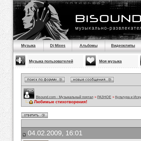
Музыка
Dj Mixes
Альбомы
Видеоклипы
Музыка пользователей
Моя музыка
Bisound.com - Музыкальный портал
>
РАЗНОЕ
>
Культура и Иск
Любимые стихотворения!
04.02.2009, 16:01