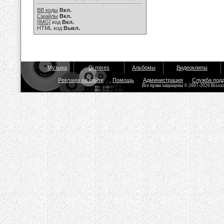
BB коды
Вкл.
Смайлы
Вкл.
[IMG]
код
Вкл.
HTML код
Выкл.
Музыка
Dj mixes
Альбомы
Видеоклипы
Реклама на сайте
Помощь
Администрация
Служба под
Все права защищены © 2007-2026 Bisou