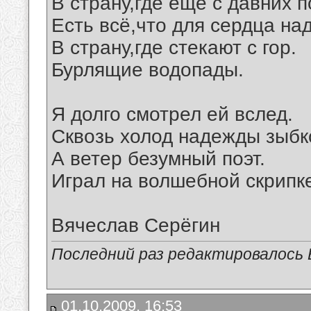
В страну,где ещё с давних п
Есть всё,что для сердца над
В страну,где стекают с гор.
Бурлящие водопады.
Я долго смотрел ей вслед.
Сквозь холод надежды зыбк
А ветер безумный поэт.
Играл на волшебной скрипк
Вячеслав Серёгин
Последний раз редактировалось В
01.10.2009, 16:53