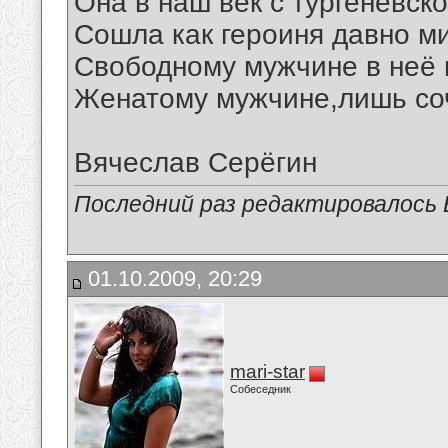
Она в наш век с тургеневск
Сошла как героиня давно ми
Свободному мужчине в неё 
Женатому мужчине,лишь соч
Вячеслав Серёгин
Последний раз редактировалось В
01.10.2009, 20:29
mari-star
Собеседник