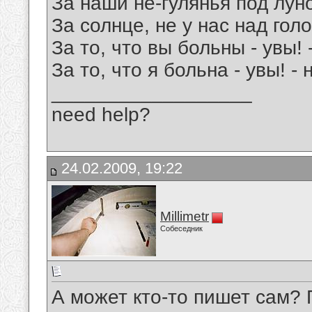
За наши не-гулянья под лун
За солнце, не у нас над гол
За то, что вы больны - увы! 
За то, что я больна - увы! -
__________________
need help?
24.02.2009, 19:22
Millimetr
Собеседник
А может кто-то пишет сам? 