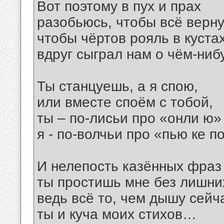
Вот поэтому в пух и прах
разобьюсь, чтобы всё верну
чтобы чёртов рояль в куста
вдруг сыграл нам о чём-ни
Ты станцуешь, а я спою,
или вместе споём с тобой,
ты – по-лисьи про «онли ю»
я - по-волчьи про «пью ке п
И нелепость казённых фраз
ты простишь мне без лишних
ведь всё то, чем дышу сейча
ты и куча моих стихов…