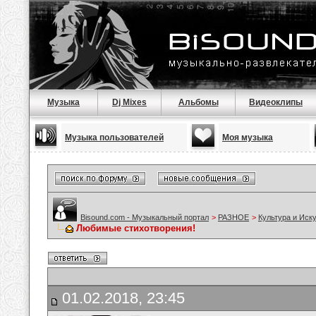
Музыка
Dj Mixes
Альбомы
Видеоклипы
Музыка пользователей
Моя музыка
Bisound.com - Музыкальный портал
>
РАЗНОЕ
>
Культура и Иск
Любимые стихотворения!
01.02.2018, 23:45