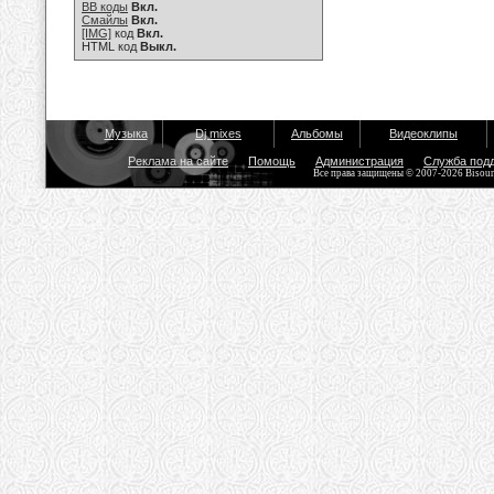
BB коды
Вкл.
Смайлы
Вкл.
[IMG]
код
Вкл.
HTML код
Выкл.
Музыка
Dj mixes
Альбомы
Видеоклипы
Реклама на сайте
Помощь
Администрация
Служба под
Все права защищены © 2007-2026 Bisou