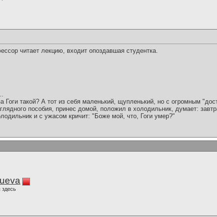
ессор читает лекцию, входит опоздавшая студентка.
..
а Гоги такой? А тот из себя маленький, щупленький, но с огромным "до
глядного пособия, принес домой, положил в холодильник, думает: завтр
олодильник и с ужасом кричит: "Боже мой, что, Гоги умер?"
lueva
 здесь