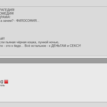
 ТРАГЕДИЯ!
 КОМЕДИЯ!
 ДРАМА!
е, а зачем? - ФИЛОСОФИЯ...
ой!!
сли пьяная чёрная кошка, лунной ночью,
о - это к беде... Всё остальное - к ДЕНЬГАМ и СЕКСУ!
ag
тель