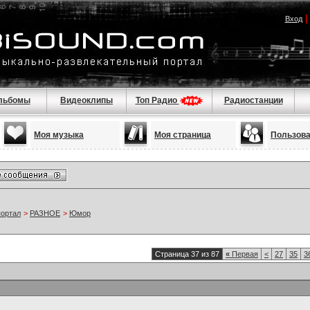
Вход
льбомы
Видеоклипы
Топ Радио
Радиостанции
Моя музыка
Моя страница
Пользов
портал
>
РАЗНОЕ
>
Юмор
Страница 37 из 87
«
Первая
<
27
35
3