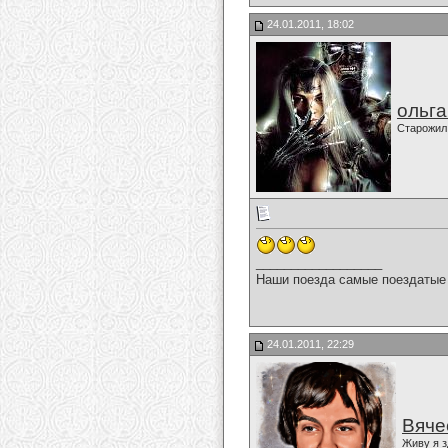
24.01.2011, 18:02
ольг
Старожил
__________________
Наши поезда самые поездатые 
24.01.2011, 22:29
Вяче
Живу я з