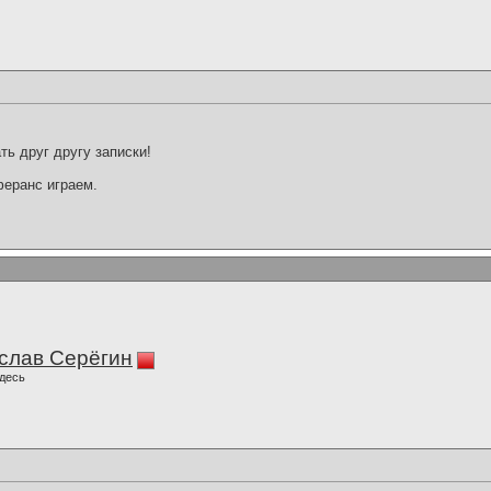
ть друг другу записки!
феранс играем.
слав Серёгин
десь