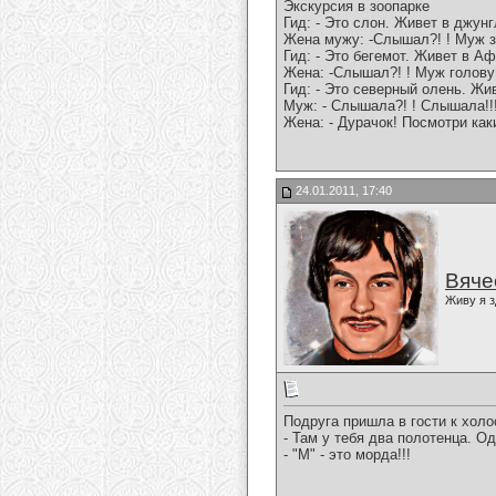
Экскурсия в зоопарке
Гид: - Это слон. Живет в джун
Жена мужу: -Слышал?! ! Муж з
Гид: - Это бегемот. Живет в Аф
Жена: -Слышал?! ! Муж голову
Гид: - Это северный олень. Жив
Муж: - Слышала?! ! Слышала!!
Жена: - Дурачок! Посмотри каки
24.01.2011, 17:40
Вяче
Живу я з
Подруга пришла в гости к холо
- Там у тебя два полотенца. Од
- "М" - это морда!!!