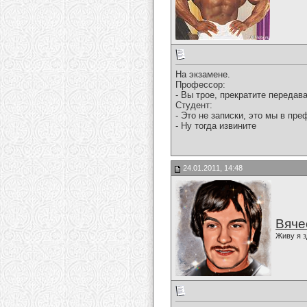
Hа экзамене.
Профессор:
- Вы трое, прекратите передава
Студент:
- Это не записки, это мы в пре
- Hу тогда извините
24.01.2011, 14:48
Вяче
Живу я з