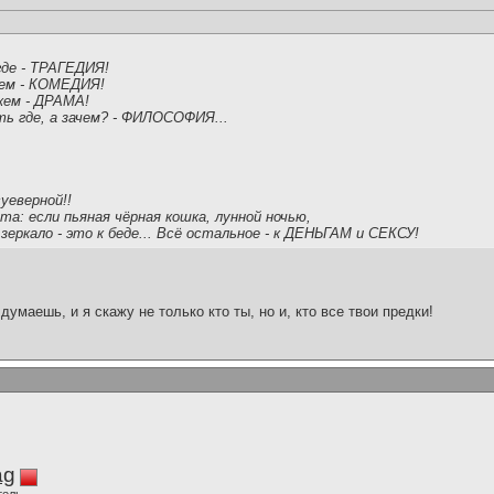
где - ТРАГЕДИЯ!
чем - КОМЕДИЯ!
 кем - ДРАМА!
ть где, а зачем? - ФИЛОСОФИЯ...
уеверной!!
та: если пьяная чёрная кошка, лунной ночью,
еркало - это к беде... Всё остальное - к ДЕНЬГАМ и СЕКСУ!
думаешь, и я скажу не только кто ты, но и, кто все твои предки!
ag