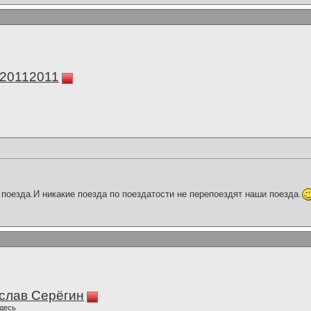
а20112011
поезда.И никакие поезда по поездатости не перепоездят наши поезда.
слав Серёгин
десь