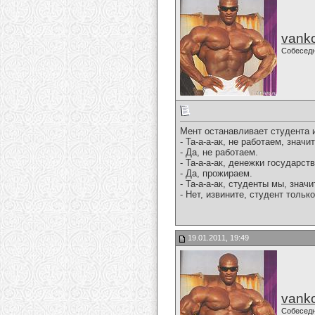
vank
Собесед
Мент останавливает студента 
- Та-а-а-ак, не работаем, значит.
- Да, не работаем.
- Та-а-а-ак, денежки государст
- Да, прожираем.
- Та-а-а-ак, студенты мы, значит
- Нет, извините, студент только
19.01.2011, 19:49
vank
Собесед