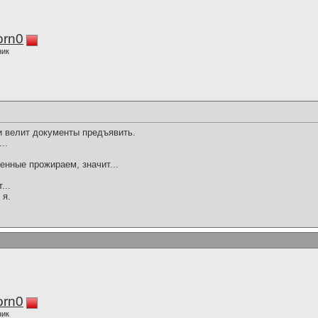
orn0
ник
и велит документы предъявить.
..
венные прожираем, значит...
...
 я.
orn0
ник