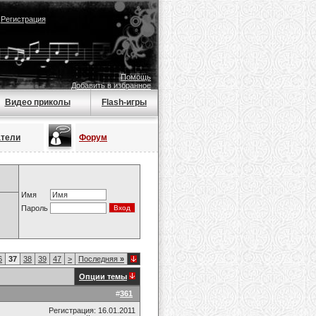
|
Регистрация
Помощь
Добавить в избранное
Видео приколы
Flash-игры
атели
Форум
Имя
Пароль
6
37
38
39
47
>
Последняя
»
Опции темы
#
361
Регистрация: 16.01.2011