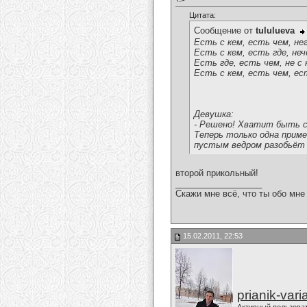
Цитата:
Сообщение от
tululueva
Есть с кем, есть чем, не
Есть с кем, есть где, не
Есть где, есть чем, не с
Есть с кем, есть чем, ес
Девушка:
- Решено! Хватит быть с
Теперь только одна приме
пустым ведром разобьёт з
второй прикольный!
__________________
Скажи мне всё, что ты обо мне 
15.02.2011, 22:53
prianik-vari