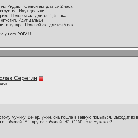
глях Индии. Половой акт длится 2 часа.
агрустил. Идут дальше
рике. Половой акт длится 1, 5 часа.
 опустил. Идут дальше.
ет в тундре. Половой акт длится 5 сек.
!
е у него РОГА! !
слав Серёгин
десь
стому мужику. Вечер, ужин, она пошла в ванную помыться. Выходит из 
но с буквой "М", другое с буквой "Ж". С "М" - это мужское?