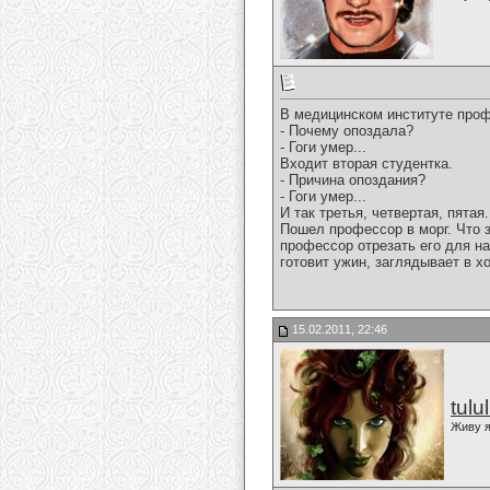
В медицинском институте проф
- Почему опоздала?
- Гоги умер...
Входит вторая студентка.
- Причина опоздания?
- Гоги умер...
И так третья, четвертая, пятая.
Пошел профессор в морг. Что з
профессор отрезать его для на
готовит ужин, заглядывает в х
15.02.2011, 22:46
tulu
Живу я