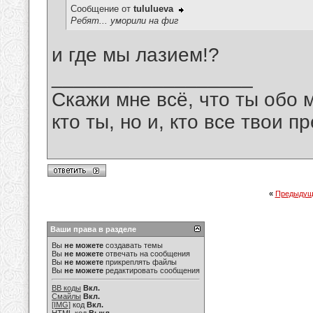
Сообщение от
tululueva
Ребят... уморили на фиг
и где мы лазием!?
__________________
Скажи мне всё, что ты обо 
кто ты, но и, кто все твои пр
«
Предыдущ
Ваши права в разделе
Вы
не можете
создавать темы
Вы
не можете
отвечать на сообщения
Вы
не можете
прикреплять файлы
Вы
не можете
редактировать сообщения
BB коды
Вкл.
Смайлы
Вкл.
[IMG]
код
Вкл.