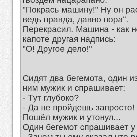
"Покрась машину!" Ну он ра
ведь правда, давно пора".
Перекрасил. Машина - как н
капоте другая надпись:
"О! Другое дело!"
Сидят два бегемота, один и
ним мужик и спрашивает:
- Tут глубоко?
- Да не пройдешь запросто!
Пошёл мужик и утонул...
Один бегемот спрашивает у 
- Зачем ты ему сказал что р