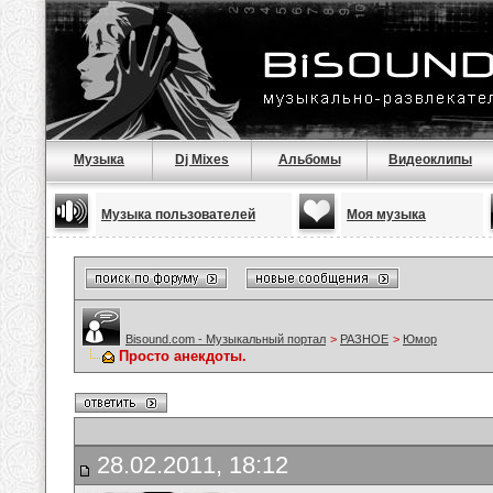
Музыка
Dj Mixes
Альбомы
Видеоклипы
Музыка пользователей
Моя музыка
Bisound.com - Музыкальный портал
>
РАЗНОЕ
>
Юмор
Просто анекдоты.
28.02.2011, 18:12