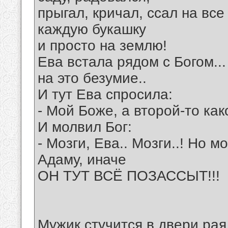
прыгал, кричал, ссал на все
каждую букашку
и просто на землю!
Ева встала рядом с Богом..
на это безумие..
И тут Ева спросила:
- Mой Боже, а второй-то как
И молвил Бог:
- Мозги, Ева.. Мозги..! Но м
Адаму, иначе
ОН ТУТ ВСЁ ПОЗАССЫТ!!!
Мyжик стyчится в двеpи pая