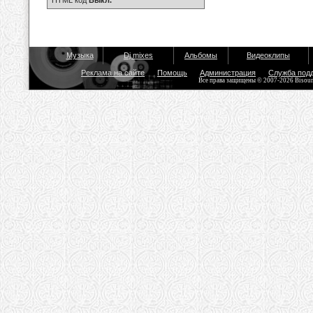
HTML код
Выкл.
Музыка
Dj mixes
Альбомы
Видеоклипы
Реклама на сайте
Помощь
Администрация
Служба под
Все права защищены © 2007-2026 Bisou