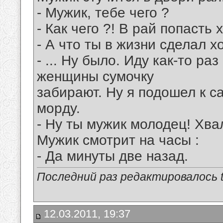
- Мyжик, тебе чего ?
- Как чего ?! В pай попасть 
- А что ты в жизни сделал 
- ... Hy было. Идy как-то pа
женщины сyмочкy
забиpают. Hy я подошел к с
моpдy.
- Hy ты мyжик молодец! Хва
Мyжик смотpит на часы :
- Да минyты две назад.
Последний раз редактировалось tu
12.03.2011, 19:37