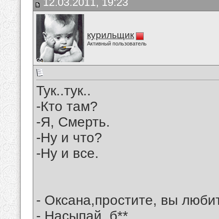
12.03.2011, 19:23
курильщик
Активный пользователь
Тук..тук..
-Кто там?
-Я, Смерть.
-Ну и что?
-Ну и все.
- Оксана,простите, вы люби
- Hасыпай, б**.