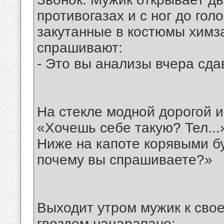
противогазах и с ног до гол
закутанные в костюмы химза
спрашивают:
- Это вы анализы вчера сд
На стекле модной дорогой 
«Хочешь себе такую? Тел...
Ниже на капоте корявыми б
почему вы спрашиваете?»
Выходит утром мужик к свое
гвоздем нацарапано: