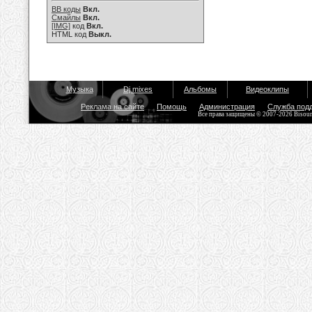
BB коды
Вкл.
Смайлы
Вкл.
[IMG]
код
Вкл.
HTML код
Выкл.
Музыка
Dj mixes
Альбомы
Видеоклипы
Реклама на сайте
Помощь
Администрация
Служба под
Все права защищены © 2007-2026 Bisou