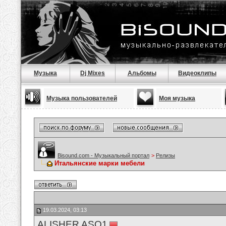
Музыка
Dj Mixes
Альбомы
Видеоклипы
Музыка пользователей
Моя музыка
Bisound.com - Музыкальный портал
>
Релизы
Итальянские марки мебели
19.03.2024, 03:13
ALISHER ASQ1