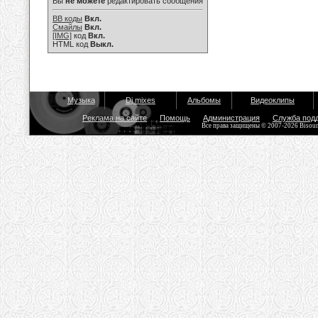
Вы
не можете
редактировать сообщения
BB коды
Вкл.
Смайлы
Вкл.
[IMG]
код
Вкл.
HTML код
Выкл.
Музыка
Dj mixes
Альбомы
Видеоклипы
Реклама на сайте
Помощь
Администрация
Служба под
Все права защищены © 2007-2026 Bisou