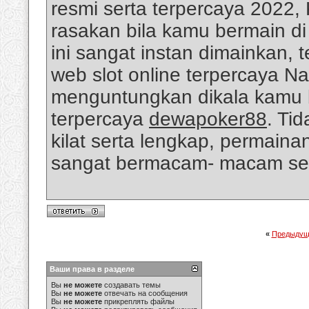
resmi serta terpercaya 202
rasakan bila kamu bermain d
ini sangat instan dimainkan,
web slot online terpercaya N
menguntungkan dikala kamu b
terpercaya
dewapoker88
. Ti
kilat serta lengkap, permaina
sangat bermacam- macam ser
«
Предыдущ
Ваши права в разделе
Вы
не можете
создавать темы
Вы
не можете
отвечать на сообщения
Вы
не можете
прикреплять файлы