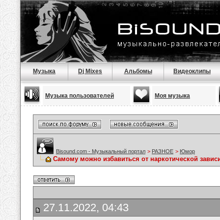
Музыка
Dj Mixes
Альбомы
Видеоклипы
Музыка пользователей
Моя музыка
Bisound.com - Музыкальный портал
>
РАЗНОЕ
>
Юмор
Самому можно избавиться от наркотической завис
27.11.2022, 04:43