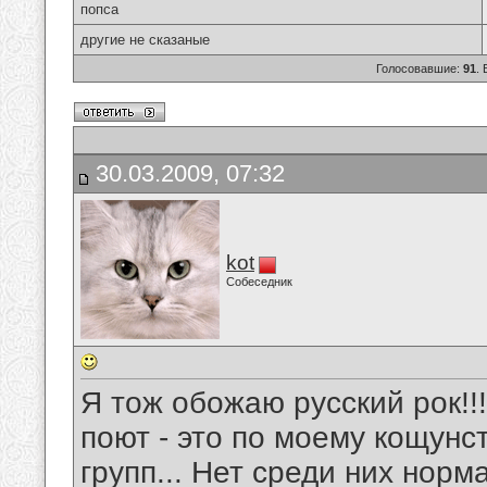
попса
другие не сказаные
Голосовавшие:
91
.
30.03.2009, 07:32
kot
Собеседник
Я тож обожаю русский рок!!!!
поют - это по моему кощунс
групп... Нет среди них норм