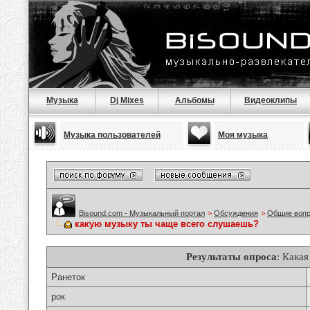
Музыка
Dj Mixes
Альбомы
Видеоклипы
Музыка пользователей
Моя музыка
Bisound.com - Музыкальный портал
>
Обсуждения
>
Общие воп
какую музыку ты чаще всего слушаешь?
Результаты опроса
: Кака
Ранеток
рок