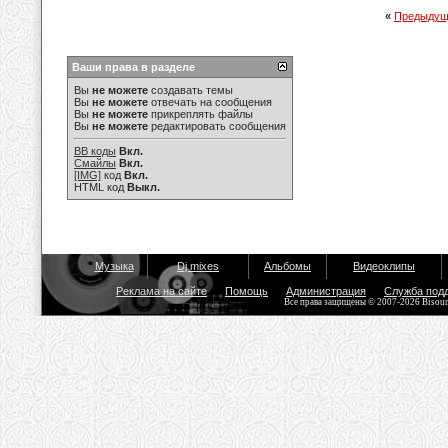
«
Предыдущ
Ваши права в разделе
Вы
не можете
создавать темы
Вы
не можете
отвечать на сообщения
Вы
не можете
прикреплять файлы
Вы
не можете
редактировать сообщения
BB коды
Вкл.
Смайлы
Вкл.
[IMG]
код
Вкл.
HTML код
Выкл.
Музыка
Dj mixes
Альбомы
Видеоклипы
Реклама на сайте
Помощь
Администрация
Служба под
Все права защищены © 2007-2026 Bisou