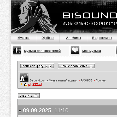
Музыка
Dj Mixes
Альбомы
Видеоклипы
Музыка пользователей
Моя музыка
Bisound.com - Музыкальный портал
>
РАЗНОЕ
>
Прочее
ph222ad
09.09.2025, 11:10