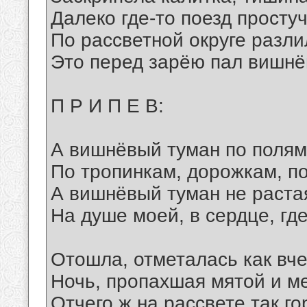
Далеко где-то поезд просту
По рассветной округе разли
Это перед зарёю пал вишнё
П Р И П Е В:
А вишнёвый туман по полям
По тропинкам, дорожкам, п
А вишнёвый туман не растая
На душе моей, в сердце, гд
Отошла, отметалась как вч
Ночь, пропахшая мятой и м
Отчего ж на рассвете так го