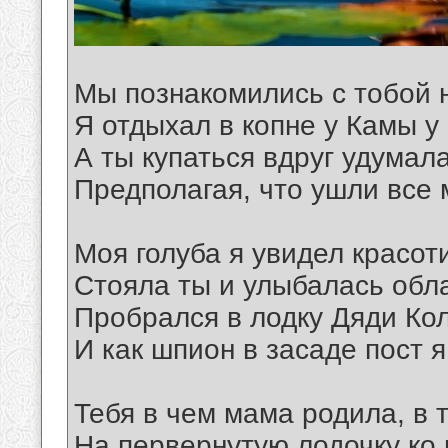
Мы познакомились с тобой н
Я отдыхал в копне у Камы у 
А ты купаться вдруг удумала
Предполагая, что ушли все 
Моя голуба я увидел красот
Стояла ты и улыбалась обл
Пробрался в лодку Дяди Ко
И как шпион в засаде пост я
Тебя в чем мама родила, в т
На первернутую лодочку ко 