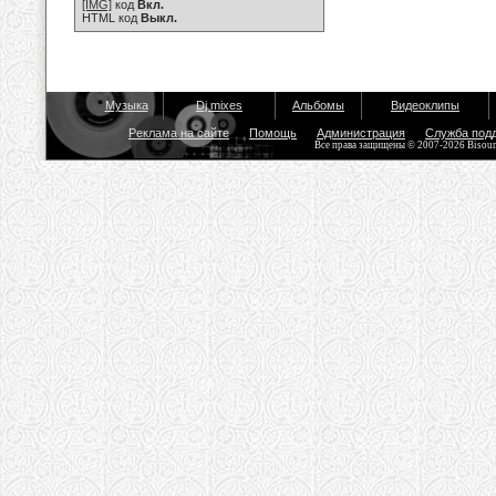
[IMG]
код
Вкл.
HTML код
Выкл.
Музыка
Dj mixes
Альбомы
Видеоклипы
Реклама на сайте
Помощь
Администрация
Служба под
Все права защищены © 2007-2026 Bisou