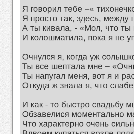
Я говорил тебе –« тихонечк
Я просто так, здесь, между 
А ты кивала, - «Мол, что т
И колошматила, пока я не у
Очнулся я, когда уж солышк
Ты все шептала мне – «Очн
Ты напугал меня, вот я и ра
Откуда ж знала я, что слабе
И как - то быстро свадьбу 
Обзавелися моментально 
Что характерно очень силь
Вдвоем купаться возле лод