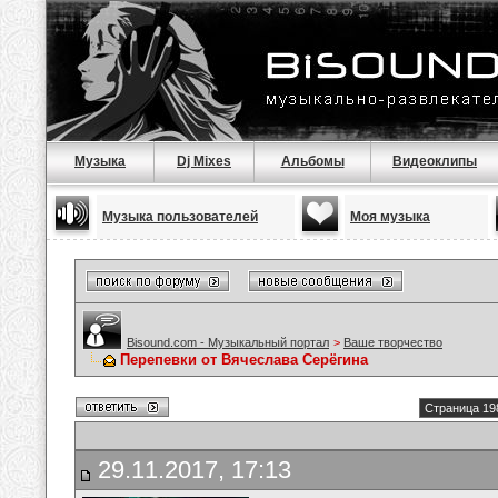
Музыка
Dj Mixes
Альбомы
Видеоклипы
Музыка пользователей
Моя музыка
Bisound.com - Музыкальный портал
>
Ваше творчество
Перепевки от Вячеслава Серёгина
Страница 19
29.11.2017, 17:13