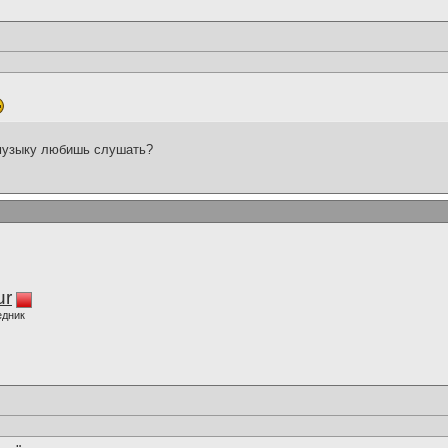
 музыку любишь слушать?
ur
едник