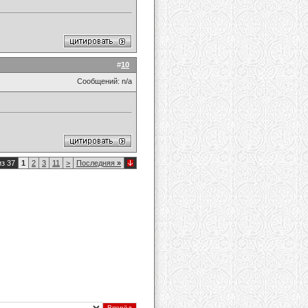
#
10
Сообщений: n/a
из 37
1
2
3
11
>
Последняя
»