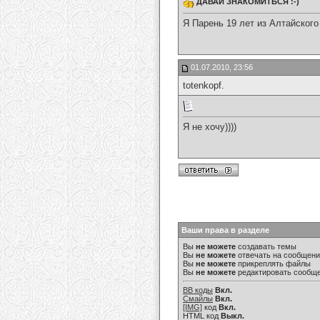
ДАВАЙ ЗНАКОМИТЬСЯ :-)
Я Парень 19 лет из Алтайского
01.07.2010, 23:56
totenkopf.
Я не хочу))))
Ваши права в разделе
Вы
не можете
создавать темы
Вы
не можете
отвечать на сообщен
Вы
не можете
прикреплять файлы
Вы
не можете
редактировать сообщ
BB коды
Вкл.
Смайлы
Вкл.
[IMG]
код
Вкл.
HTML код
Выкл.