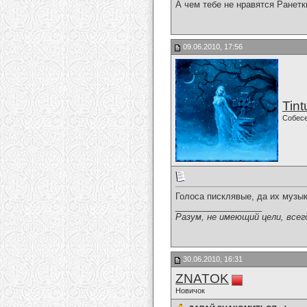
А чем тебе не нравятся Ранетк
09.06.2010, 17:56
Tint
Собес
Голоса писклявые, да их музык
__________________
Разум, не имеющий цели, всег
30.06.2010, 16:31
ZNATOK
Новичок