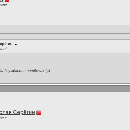
едник
ерёгин
ошо!
да блуждает в потёмках.
(c)
слав Серёгин
десь