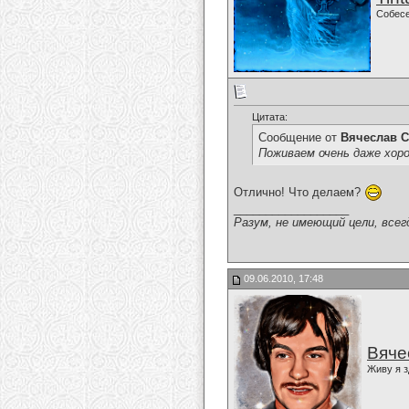
Собес
Цитата:
Сообщение от
Вячеслав С
Поживаем очень даже хор
Отлично! Что делаем?
__________________
Разум, не имеющий цели, всег
09.06.2010, 17:48
Вяче
Живу я з