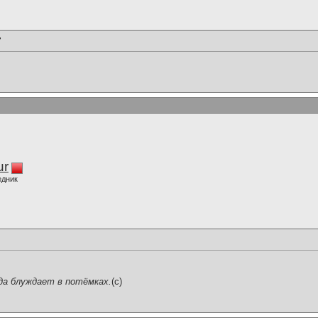
?
ur
едник
да блуждает в потёмках.
(c)