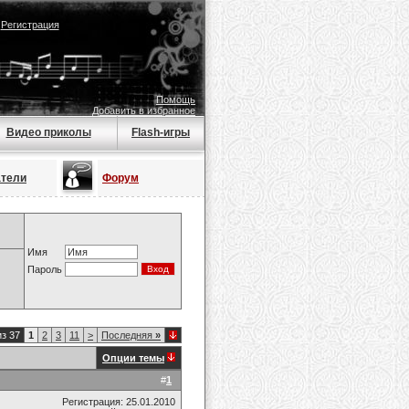
|
Регистрация
Помощь
Добавить в избранное
Видео приколы
Flash-игры
атели
Форум
Имя
Пароль
из 37
1
2
3
11
>
Последняя
»
Опции темы
#
1
Регистрация: 25.01.2010