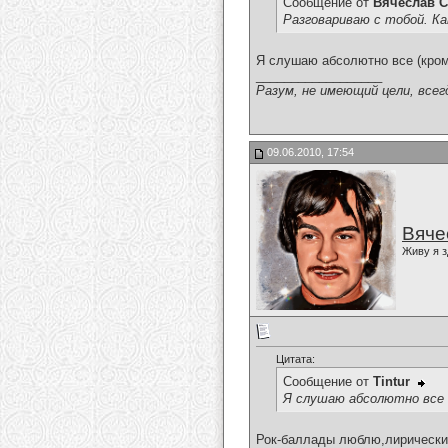
Сообщение от
Вячеслав С
Разговариваю с тобой. К
Я слушаю абсолютно все (кроме
__________________
Разум, не имеющий цели, всег
09.06.2010, 17:54
Вяче
Живу я з
Цитата:
Сообщение от
Tintur
Я слушаю абсолютно все (
Рок-баллады люблю,лирический