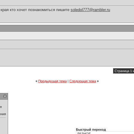
 края кто хочет познакомиться пишите
soledol777@rambler.ru
Страница 1 
«
Предыдущая тема
|
Следующая тема
»
ия
ения
Быстрый переход