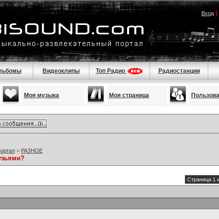
Вход
льбомы
Видеоклипы
Топ Радио
Радиостанции
Моя музыка
Моя страница
Пользов
портал
>
РАЗНОЕ
узьями?
Страница 1 