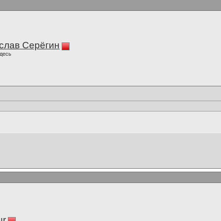
слав Серёгин
десь
ur