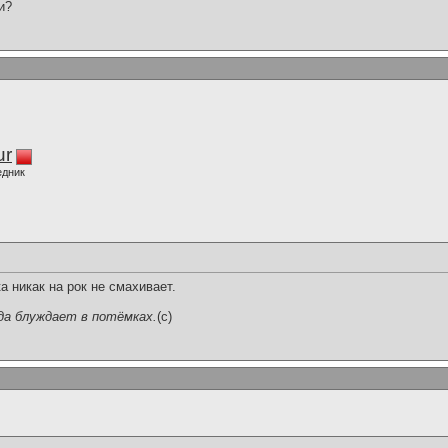
и?
ur
едник
а никак на рок не смахивает.
да блуждает в потёмках.
(c)