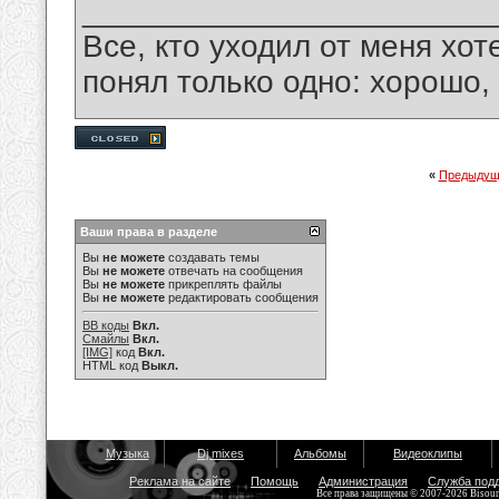
_______________________
Все, кто уходил от меня хот
понял только одно: хорошо,
«
Предыдущ
Ваши права в разделе
Вы
не можете
создавать темы
Вы
не можете
отвечать на сообщения
Вы
не можете
прикреплять файлы
Вы
не можете
редактировать сообщения
BB коды
Вкл.
Смайлы
Вкл.
[IMG]
код
Вкл.
HTML код
Выкл.
Музыка
Dj mixes
Альбомы
Видеоклипы
Реклама на сайте
Помощь
Администрация
Служба под
Все права защищены © 2007-2026 Bisou