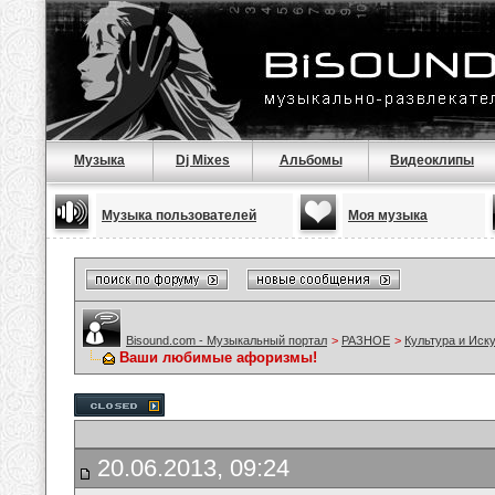
Музыка
Dj Mixes
Альбомы
Видеоклипы
Музыка пользователей
Моя музыка
Bisound.com - Музыкальный портал
>
РАЗНОЕ
>
Культура и Иск
Ваши любимые афоризмы!
20.06.2013, 09:24