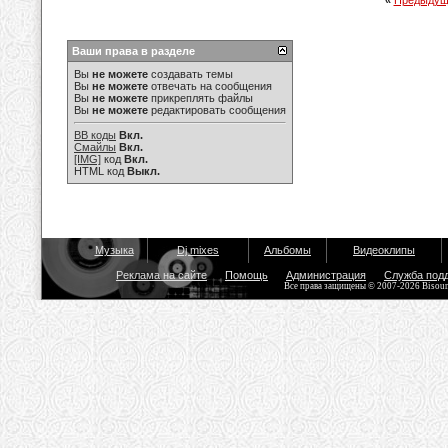
«
Предыдущ
Ваши права в разделе
Вы
не можете
создавать темы
Вы
не можете
отвечать на сообщения
Вы
не можете
прикреплять файлы
Вы
не можете
редактировать сообщения
BB коды
Вкл.
Смайлы
Вкл.
[IMG]
код
Вкл.
HTML код
Выкл.
Музыка
Dj mixes
Альбомы
Видеоклипы
Реклама на сайте
Помощь
Администрация
Служба под
Все права защищены © 2007-2026 Bisou