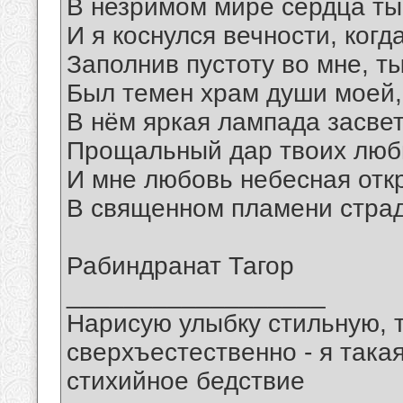
В незримом мире сердца ты
И я коснулся вечности, когда
Заполнив пустоту во мне, т
Был темен храм души моей,
В нём яркая лампада засве
Прощальный дар твоих люб
И мне любовь небесная отк
В священном пламени страд
Рабиндранат Тагор
__________________
Нарисую улыбку стильную, т
сверхъестественно - я така
стихийное бедствие