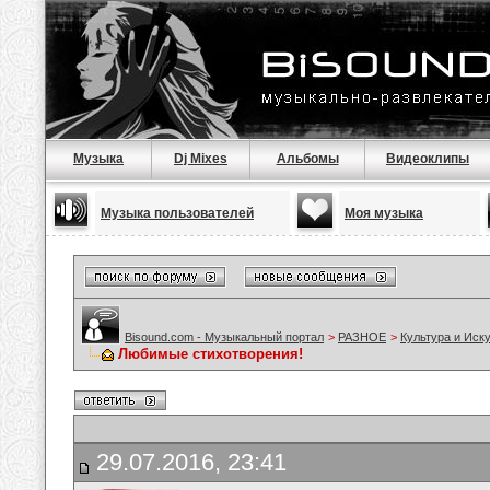
Музыка
Dj Mixes
Альбомы
Видеоклипы
Музыка пользователей
Моя музыка
Bisound.com - Музыкальный портал
>
РАЗНОЕ
>
Культура и Иск
Любимые стихотворения!
29.07.2016, 23:41