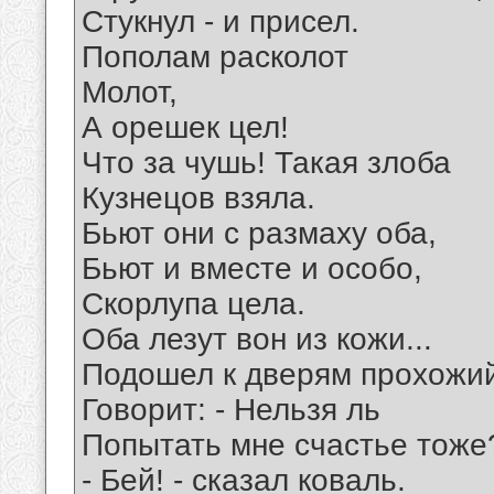
Стукнул - и присел.
Пополам расколот
Молот,
А орешек цел!
Что за чушь! Такая злоба
Кузнецов взяла.
Бьют они с размаху оба,
Бьют и вместе и особо,
Скорлупа цела.
Оба лезут вон из кожи...
Подошел к дверям прохожи
Говорит: - Нельзя ль
Попытать мне счастье тоже
- Бей! - сказал коваль.