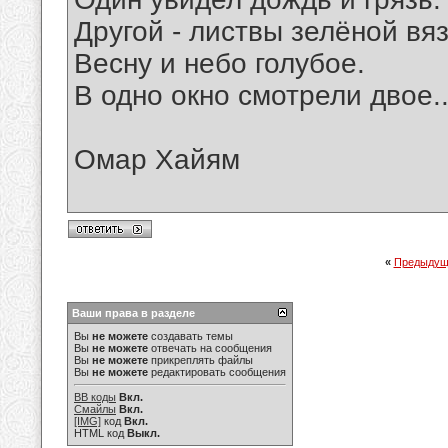
Другой - листвы зелёной вяз
Весну и небо голубое.
В одно окно смотрели двое..
Омар Хайям
«
Предыдущ
Ваши права в разделе
Вы
не можете
создавать темы
Вы
не можете
отвечать на сообщения
Вы
не можете
прикреплять файлы
Вы
не можете
редактировать сообщения
BB коды
Вкл.
Смайлы
Вкл.
[IMG]
код
Вкл.
HTML код
Выкл.