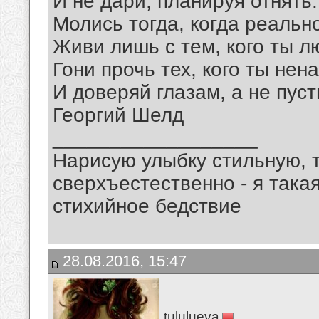
И не дари, планируя отнять.
Молись тогда, когда реальн
Живи лишь с тем, кого ты л
Гони прочь тех, кого ты нен
И доверяй глазам, а не пус
Георгий Шелд
__________________
Нарисую улыбку стильную, т
сверхъестественно - я така
стихийное бедствие
28.08.2016, 15:47
tululueva