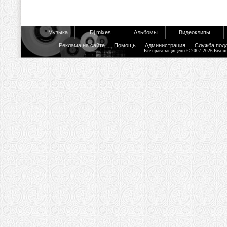
Музыка
Dj mixes
Альбомы
Видеоклипы
Реклама на сайте
Помощь
Администрация
Служба под
Все права защищены © 2007-2026 Bisou