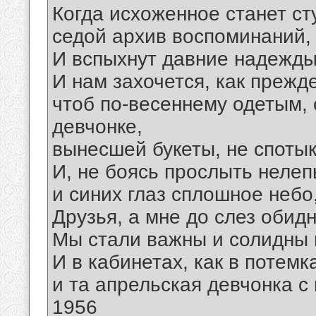
Когда исхоженное станет с
седой архив воспоминаний, 
И вспыхнут давние надежды
И нам захочется, как прежд
чтоб по-весеннему одетым, 
девчонке,
вынесшей букеты, не спотык
И, не боясь прослыть нелеп
и синих глаз сплошное небо,
Друзья, а мне до слез обид
Мы стали важны и солидны не
И в кабинетах, как в потемк
и та апрельская девчонка с 
1956