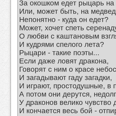
За окошком едет рыцарь на
Или, может быть, на медведе
Непонятно - куда он едет?
Может, хочет спеть серенад
О любви с каштановым взг
И кудрями спелого лета?
Рыцари - такие поэты...
Если даже ловят дракона,
Говорят с ним о красе небо
И загадывают гаду загадки,
И играют, простодушные, в 
А потом они дерутся, недолг
У драконов велико чувство 
И кончается весь бой - отп