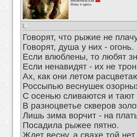
Живу я здесь
Говорят, что рыжие не плачу
Говорят, душа у них - огонь.
Если влюблены, то любят зн
Если ненавидят - их не трон
Ах, как они летом расцвета
Россыпью веснушек озорны
С осенью сливаются и тают
В разноцветье скверов золо
Лишь зима ворчит - на плат
Посадила рыжее пятно.
Ждет весну, а свахе той нет