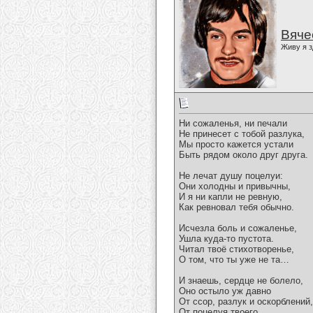
Вяче
Живу я з
Ни сожаленья, ни печали
Не принесет с тобой разлука,
Мы просто кажется устали
Быть рядом около друг друга.
Не лечат душу поцелуи:
Они холодны и привычны,
И я ни капли не ревную,
Как ревновал тебя обычно.
Исчезла боль и сожаленье,
Ушла куда-то пустота.
Читал твоё стихотворенье,
О том, что ты уже не та…
И знаешь, сердце не болело,
Оно остыло уж давно
От ссор, разлук и оскорблений,
От поцелуя твоего…