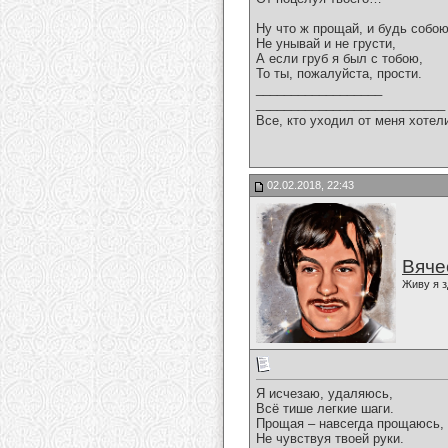
Ну что ж прощай, и будь собою
Не унывай и не грусти,
А если груб я был с тобою,
То ты, пожалуйста, прости.
__________________
___________________________
Все, кто уходил от меня хотел
02.02.2018, 22:43
Вяче
Живу я з
Я исчезаю, удаляюсь,
Всё тише легкие шаги.
Прощая – навсегда прощаюсь,
Не чувствуя твоей руки.