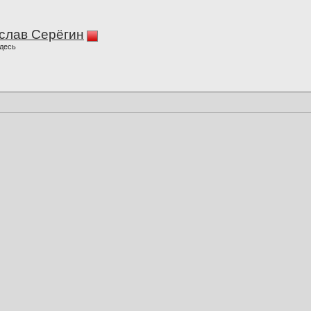
слав Серёгин
десь