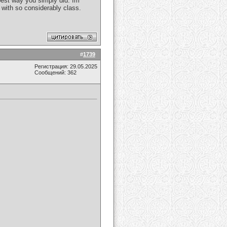
 best way you simply did. Im
 with so considerably class.
#
1739
Регистрация: 29.05.2025
Сообщений: 362