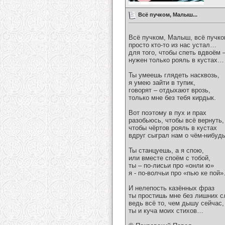
Всё пучком, Малыш...
Всё пучком, Малыш, всё пучк
просто кто-то из нас устал…
для того, чтобы спеть вдвоём 
нужен только рояль в кустах…
Ты умеешь глядеть насквозь,
я умею зайти в тупик,
говорят – отдыхают врозь,
только мне без тебя кирдык.
Вот поэтому в пух и прах
разобьюсь, чтобы всё вернуть,
чтобы чёртов рояль в кустах
вдруг сыграл нам о чём-нибу
Ты станцуешь, а я спою,
или вместе споём с тобой,
ты – по-лисьи про «онли ю»
я - по-волчьи про «пью ке пой»
И нелепость казённых фраз
ты простишь мне без лишних сл
ведь всё то, чем дышу сейчас,
ты и куча моих стихов…