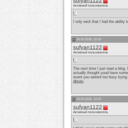
sufyan1122
Активный пользователь
I only wish that I had the abilit
24.03.2026, 10:16
sufyan1122
Активный пользователь
The next time I just read a blog,
actually thought youd have someth
event you werent too busy trying t
dktoto
24.03.2026, 12:03
sufyan1122
Активный пользователь