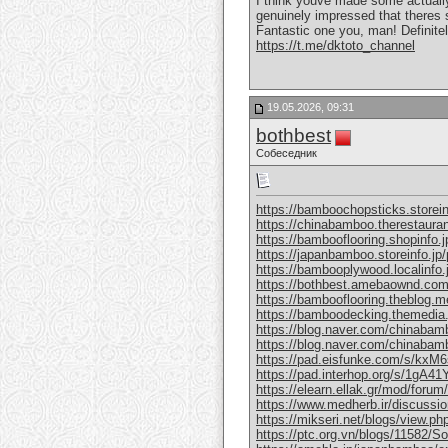
I think youve made some actually 
genuinely impressed that theres 
Fantastic one you, man! Definitely
https://t.me/dktoto_channel
19.05.2026, 09:31
bothbest
Собеседник
https://bamboochopsticks.storei
https://chinabamboo.therestaura
https://bambooflooring.shopinfo.
https://japanbamboo.storeinfo.jp
https://bambooplywood.localinfo
https://bothbest.amebaownd.co
https://bambooflooring.theblog.
https://bamboodecking.themedia
https://blog.naver.com/chinabam
https://blog.naver.com/chinaba
https://pad.eisfunke.com/s/kx
https://pad.interhop.org/s/1gA4
https://elearn.ellak.gr/mod/for
https://www.medherb.ir/discussion
https://mikseri.net/blogs/view.p
https://ptc.org.vn/blogs/11582/Soli