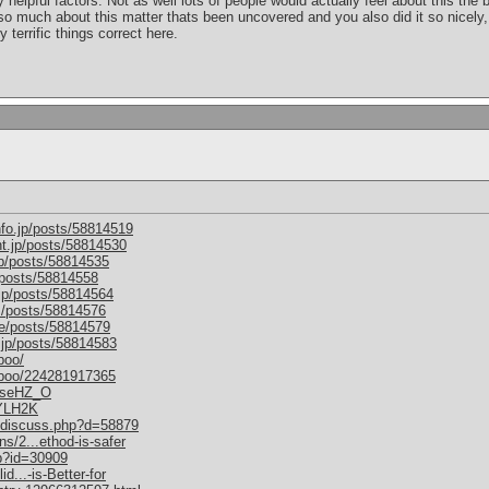
helpful factors. Not as well lots of people would actually feel about this the
so much about this matter thats been uncovered and you also did it so nicely,
 terrific things correct here.
nfo.jp/posts/58814519
nt.jp/posts/58814530
jp/posts/58814535
/posts/58814558
.jp/posts/58814564
m/posts/58814576
me/posts/58814579
.jp/posts/58814583
boo/
mboo/224281917365
M6seHZ_O
1YLH2K
um/discuss.php?d=58879
s/2...ethod-is-safer
hp?id=30909
d...-is-Better-for