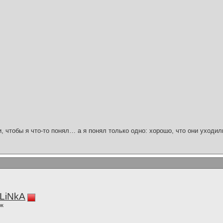
и, чтобы я что-то понял… а я понял только одно: хорошо, что они уходил
LiNkA
ок