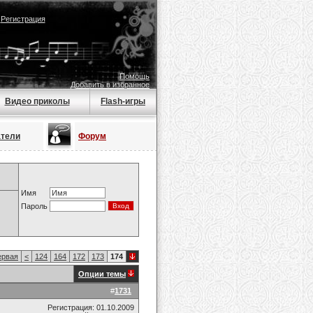
|
Регистрация
Помощь
Добавить в избранное
Видео приколы
Flash-игры
атели
Форум
Имя
Пароль
рвая
<
124
164
172
173
174
Опции темы
#
1731
Регистрация: 01.10.2009