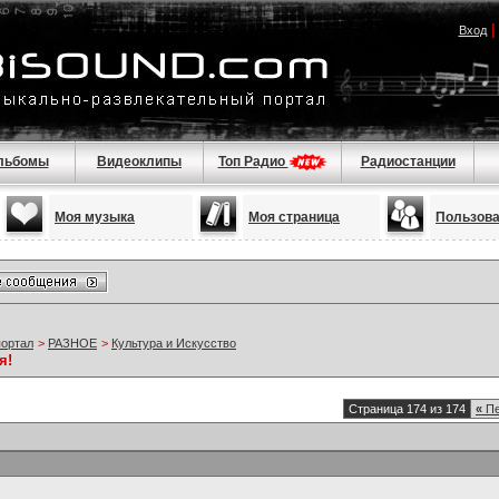
Вход
льбомы
Видеоклипы
Топ Радио
Радиостанции
Моя музыка
Моя страница
Пользов
портал
>
РАЗНОЕ
>
Культура и Искусство
я!
Страница 174 из 174
«
Пе