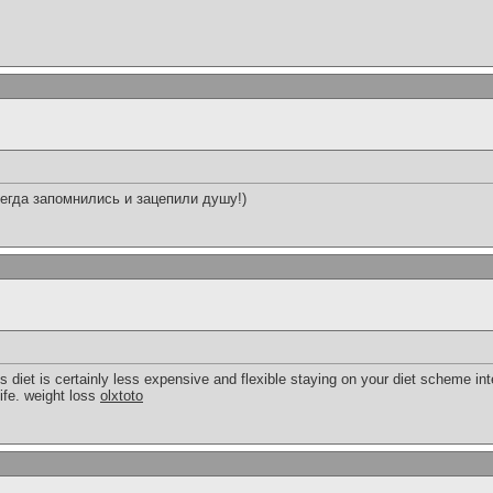
егда запомнились и зацепили душу!)
 diet is certainly less expensive and flexible staying on your diet scheme i
life. weight loss
olxtoto