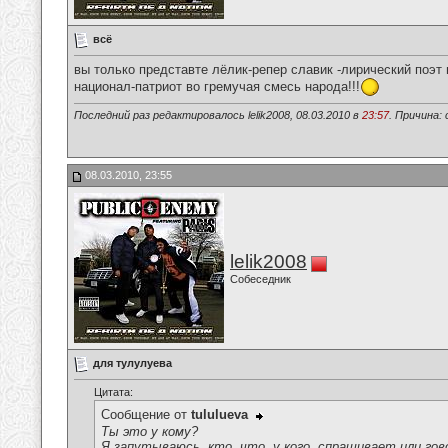
всё
вы только представте лёлик-репер славик -лирический поэт
национал-патриот во гремучая смесь народа!!!
Последний раз редактировалось lelik2008, 08.03.2010 в
23:57
. Причина: 
08.03.2010, 23:55
lelik2008
Собеседник
для тулулуева
Цитата:
Сообщение от
tululueva
Ты это у кому?
Я запутываюсь, кто, что, у кого, спрашивает или гов