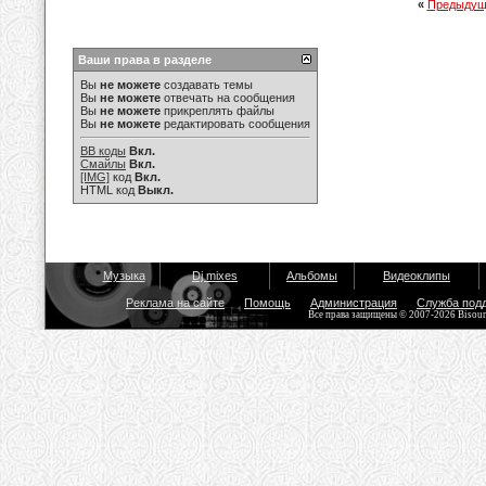
«
Предыдущ
Ваши права в разделе
Вы
не можете
создавать темы
Вы
не можете
отвечать на сообщения
Вы
не можете
прикреплять файлы
Вы
не можете
редактировать сообщения
BB коды
Вкл.
Смайлы
Вкл.
[IMG]
код
Вкл.
HTML код
Выкл.
Музыка
Dj mixes
Альбомы
Видеоклипы
Реклама на сайте
Помощь
Администрация
Служба под
Все права защищены © 2007-2026 Bisou