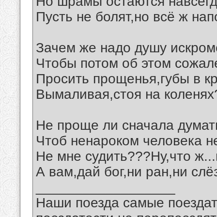
Но шрамы остаются навсегд
Пусть не болят,но всё ж нап
Зачем же надо душу искром
Чтобы потом об этом сожал
Просить прощенья,губы в кр
Вымаливая,стоя на коленях
Не проще ли сначала думат
Чтоб ненароком человека н
Не мне судить???Ну,что ж...
А вам,дай бог,ни ран,ни слё
__________________
Наши поезда самые поездат