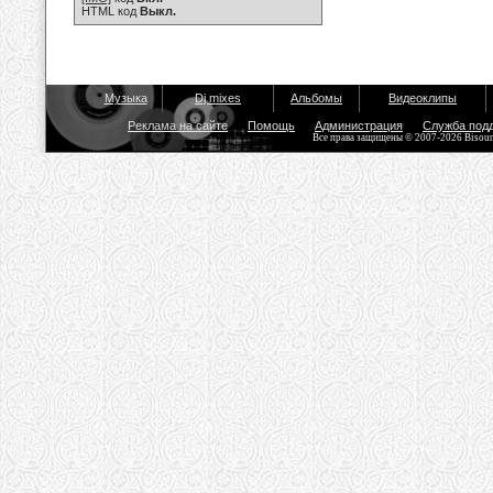
HTML код
Выкл.
Музыка
Dj mixes
Альбомы
Видеоклипы
Реклама на сайте
Помощь
Администрация
Служба под
Все права защищены © 2007-2026 Bisou