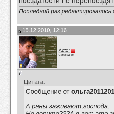
поездатости не перепоездят
Последний раз редактировалось о
15.12.2010, 12:16
Actor
Собеседник
Цитата:
Сообщение от
ольга201120
А раны заживают,господа.
Не верите???А я вот это з