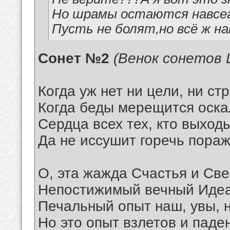
Но шрамы остаются навсег
Пусть не болят,но всё ж н
Сонет №2
(Венок сонето
Когда уж нет ни цели, ни ст
Когда беды мерещится оска
Сердца всех тех, кто выход
Да не иссушит горечь пора
О, эта жажда Счастья и Св
Непостижимый вечный Идеа
Печальный опыт наш, увы, н
Но это опыт взлетов и паден