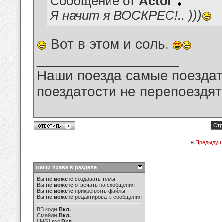
Сообщение от
Actor
Я начит я ВОСКРЕС!.. )))
Вот в этом и соль.
__________________
Наши поезда самые поездат
поездатости не перепоездят
Стр
«
Предыдущ
Ваши права в разделе
Вы
не можете
создавать темы
Вы
не можете
отвечать на сообщения
Вы
не можете
прикреплять файлы
Вы
не можете
редактировать сообщения
BB коды
Вкл.
Смайлы
Вкл.
[IMG]
код
Вкл.