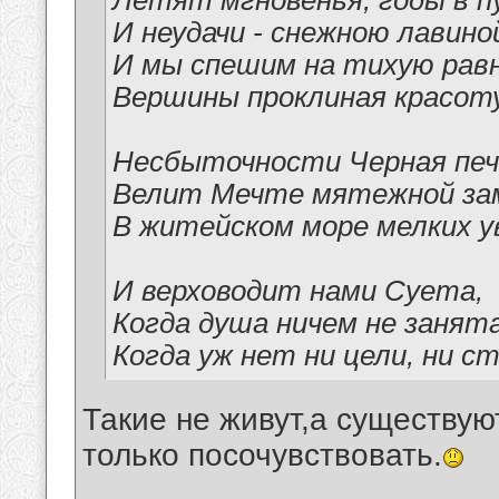
Летят мгновенья, годы в п
И неудачи - снежною лавино
И мы спешим на тихую равн
Вершины проклиная красот
Несбыточности Черная пе
Велит Мечте мятежной за
В житейском море мелких у
И верховодит нами Суета,
Когда душа ничем не занята
Когда уж нет ни цели, ни с
Такие не живут,а существую
только посочувствовать.
__________________