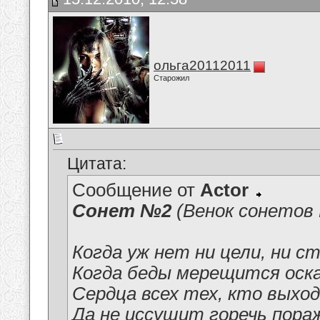
ольга20112011
Старожил
Цитата:
Сообщение от
Actor
Сонет №2
(Венок сонето
Когда уж нет ни цели, ни с
Когда беды мерещится оска
Сердца всех тех, кто выход
Да не иссушит горечь пора