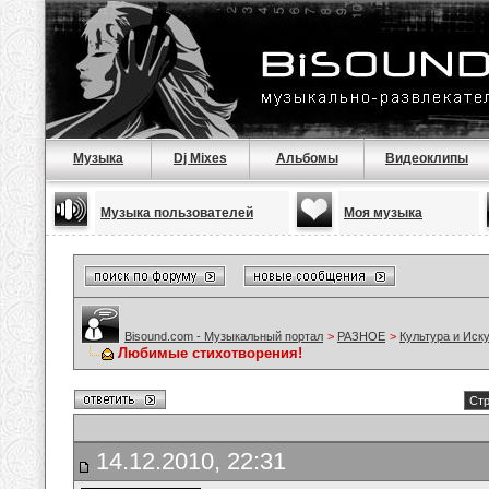
Музыка
Dj Mixes
Альбомы
Видеоклипы
Музыка пользователей
Моя музыка
Bisound.com - Музыкальный портал
>
РАЗНОЕ
>
Культура и Иск
Любимые стихотворения!
Стр
14.12.2010, 22:31