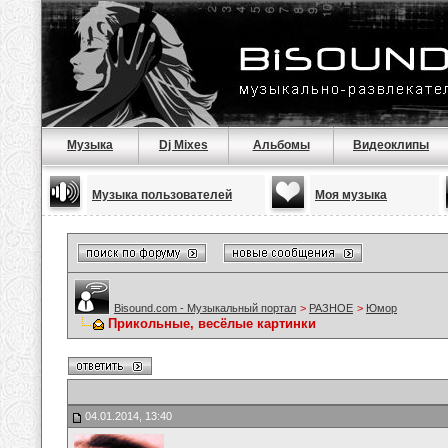
Музыка
Dj Mixes
Альбомы
Видеоклипы
Музыка пользователей
Моя музыка
Bisound.com - Музыкальный портал
>
РАЗНОЕ
>
Юмор
Прикольные, весёлые картинки
04.01.2014, 13:40