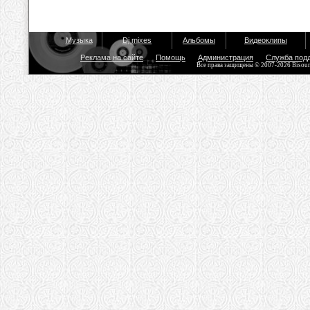
Музыка
Dj mixes
Альбомы
Видеоклипы
Реклама на сайте
Помощь
Администрация
Служба под
Все права защищены © 2007-2026 Bisou