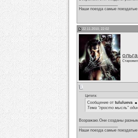
__________________
Наши поезда самые поездатые 
22.11.2010, 22:02
ольг
Старожил
Цитата:
Сообщение от
tululueva
Тема "просто мысль" оди
Возражаю.Они созданы разны
__________________
Наши поезда самые поездатые 