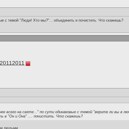
е с темой "Люди! Хто мы?"... объединить и почистить. Что скажешь?
а20112011
ее всего на свете..." по сути одинаковые с темой "верите ли вы в лю
 в "Он и Она" .... почистить. Что скажешь?
ми людьми.