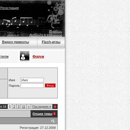
|
Регистрация
Помощь
Добавить в избранное
Видео приколы
Flash-игры
атели
Форум
Имя
Пароль
из 16
1
2
3
11
>
Последняя
»
Опции темы
#
1
Регистрация: 27.12.2009