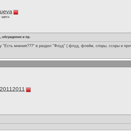
lueva
 здесь
 обсуждение и пр.
му "Есть мнения???" в раздел "Флуд" ( флуд, флейм, споры, ссоры и проч
а20112011