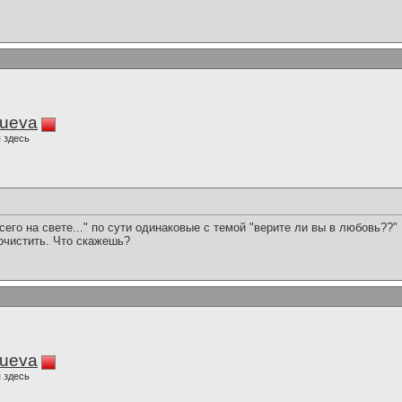
lueva
 здесь
его на свете..." по сути одинаковые с темой "верите ли вы в любовь??" 
почистить. Что скажешь?
lueva
 здесь