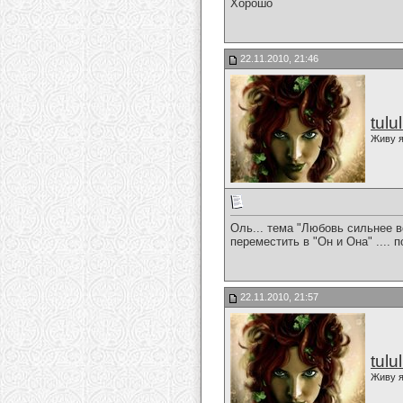
Хорошо
22.11.2010, 21:46
tulu
Живу я
Оль... тема "Любовь сильнее вс
переместить в "Он и Она" .... 
22.11.2010, 21:57
tulu
Живу я