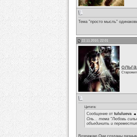
Тема "просто мысль" одинаковы
22.11.2010, 22:01
ольг
Старожил
Цитата:
Сообщение от
tululueva
Оль... тема "Любовь сильн
объединить и переместить
Возражаю.Они созданы разны