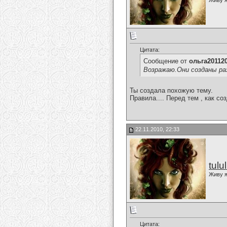
Живу я
Цитата:
Сообщение от
ольга20112
Возражаю.Они созданы ра
Ты создала похожую тему.
Правила.... Перед тем , как со
22.11.2010, 22:33
tulu
Живу я
Цитата: