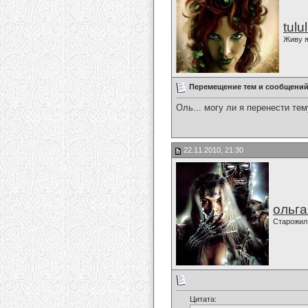
tulu
Живу я
Перемещение тем и сообщений,
Оль... могу ли я перенести те
22.11.2010, 21:30
ольг
Старожил
Цитата: