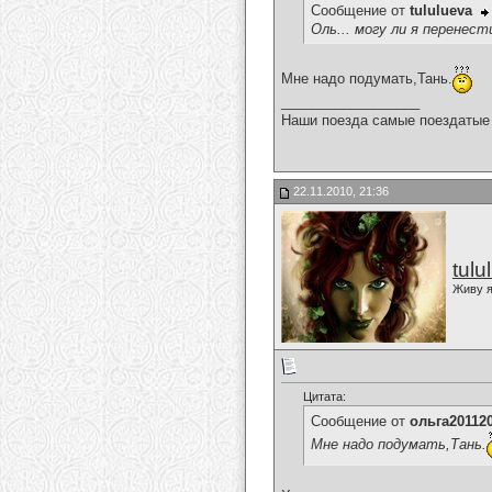
Сообщение от
tululueva
Оль... могу ли я перенест
Мне надо подумать,Тань.
__________________
Наши поезда самые поездатые 
22.11.2010, 21:36
tulu
Живу я
Цитата:
Сообщение от
ольга20112
Мне надо подумать,Тань.