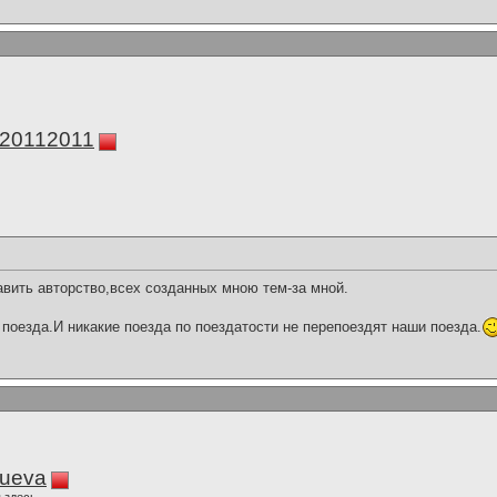
а20112011
вить авторство,всех созданных мною тем-за мной.
поезда.И никакие поезда по поездатости не перепоездят наши поезда.
lueva