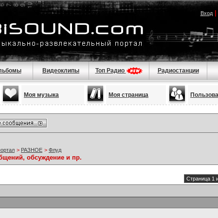
Вход
льбомы
Видеоклипы
Топ Радио
Радиостанции
Моя музыка
Моя страница
Пользов
портал
>
РАЗНОЕ
>
Флуд
бщений, обсуждение и пр.
Страница 1 