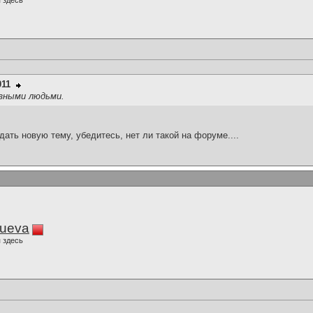
 здесь
011
зными людьми.
здать новую тему, убедитесь, нет ли такой на форуме....
lueva
 здесь