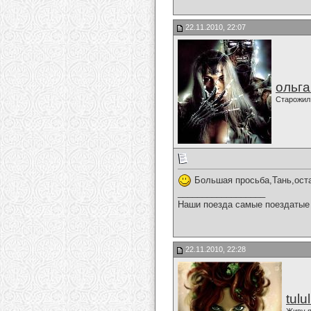
22.11.2010, 22:07
ольг
Старожил
Большая просьба,Тань,оста
__________________
Наши поезда самые поездатые 
22.11.2010, 22:28
tulu