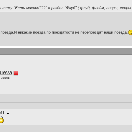
и тему "Есть мнения???" в раздел "Флуд" ( флуд, флейм, споры, ссоры 
поезда.И никакие поезда по поездатости не перепоездят наши поезда.
lueva
 здесь
011