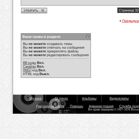
Страница 32
«
Предыдущ
Ваши права в разделе
Вы
не можете
создавать темы
Вы
не можете
отвечать на сообщения
Вы
не можете
прикреплять файлы
Вы
не можете
редактировать сообщения
BB коды
Вкл.
Смайлы
Вкл.
[IMG]
код
Вкл.
HTML код
Выкл.
Музыка
Dj mixes
Альбомы
Видеоклипы
Реклама на сайте
Помощь
Администрация
Служба под
Все права защищены © 2007-2026 Bisou