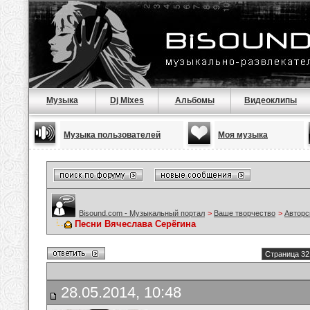
Музыка
Dj Mixes
Альбомы
Видеоклипы
Музыка пользователей
Моя музыка
Bisound.com - Музыкальный портал
>
Ваше творчество
>
Авторс
Песни Вячеслава Серёгина
Страница 32
28.05.2014, 10:48