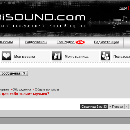
Вход
льбомы
Видеоклипы
Топ Радио
Радиостанции
Моя музыка
Моя страница
Пользов
портал
>
Обсуждения
>
Общие вопросы
 для тебя значит музыка?
Страница 5 из 33
«
Первая
<