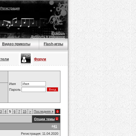
|
Регистрация
Помощь
Добавить в избранное
Видео приколы
Flash-игры
атели
Форум
Имя
Пароль
3
4
5
6
7
15
>
Последняя
»
Опции темы
#
41
Регистрация: 11.04.2020