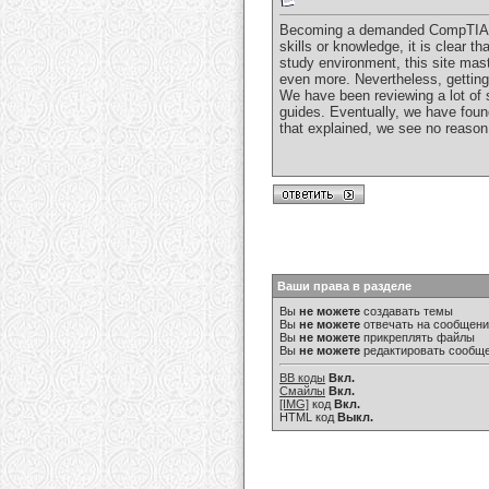
Becoming a demanded CompTIA Sec
skills or knowledge, it is clear th
study environment, this site mast
even more. Nevertheless, gettin
We have been reviewing a lot of s
guides. Eventually, we have foun
that explained, we see no reason
Ваши права в разделе
Вы
не можете
создавать темы
Вы
не можете
отвечать на сообщен
Вы
не можете
прикреплять файлы
Вы
не можете
редактировать сообщ
BB коды
Вкл.
Смайлы
Вкл.
[IMG]
код
Вкл.
HTML код
Выкл.