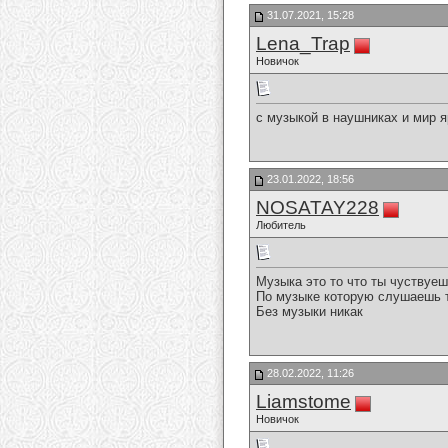
31.07.2021, 15:28
Lena_Trap
Новичок
с музыкой в наушниках и мир яр
23.01.2022, 18:56
NOSATAY228
Любитель
Музыка это то что ты чуствуеш
По музыке которую слушаешь т
Без музыки никак
28.02.2022, 11:26
Liamstome
Новичок