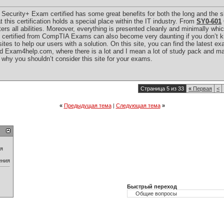
urity+ Exam certified has some great benefits for both the long and the sh
at this certification holds a special place within the IT industry. From
SY0-601
ers all abilities. Moreover, everything is presented cleanly and minimally whic
g certified from CompTIA Exams can also become very daunting if you don’t k
ites to help our users with a solution. On this site, you can find the latest 
d Exam4help.com, where there is a lot and I mean a lot of study pack and mate
 why you shouldn’t consider this site for your exams.
Страница 5 из 33
«
Первая
<
«
Предыдущая тема
|
Следующая тема
»
ия
ения
Быстрый переход