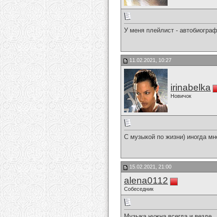
У меня плейлист - автобиогра
11.02.2021, 10:27
irinabelka
Новичок
С музыкой по жизни) иногда мн
15.02.2021, 21:00
alena0112
Собеседник
Музыка нужна всегда и везде