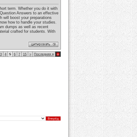
ort term. Whether you do it with
Question Answers to an effective
h will boost your preparations
now how to handle your studies.
exam dumps as well as recent
rial crafted for students. With
3
4
5
6
7
15
>
Последняя
»