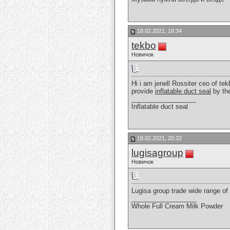
18.02.2021, 18:34
tekbo
Новичок
Hi i am jenell Rossiter ceo of t
provide
inflatable duct seal
by the
__________________
Inflatable duct seal
18.02.2021, 20:32
lugisagroup
Новичок
Lugisa group trade wide range of
__________________
Whole Full Cream Milk Powder