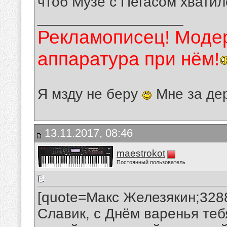
чтоб Музе с Пегасом хватил
__________________
Рекламописец! Модер
аппаратура при нём!
Я мзду не беру
Мне за де
13.11.2017, 08:46
maestrokot
Постоянный пользователь
[quote=Макс Железякин;328
Славик, с Днём варенья теб