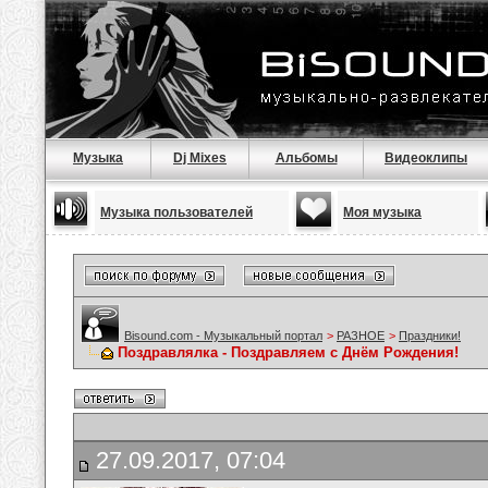
Музыка
Dj Mixes
Альбомы
Видеоклипы
Музыка пользователей
Моя музыка
Bisound.com - Музыкальный портал
>
РАЗНОЕ
>
Праздники!
Поздравлялка - Поздравляем с Днём Рождения!
27.09.2017, 07:04