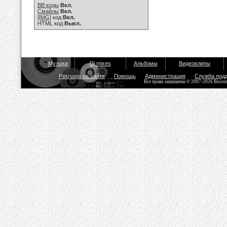
BB коды
Вкл.
Смайлы
Вкл.
[IMG]
код
Вкл.
HTML код
Выкл.
Музыка
Dj mixes
Альбомы
Видеоклипы
Реклама на сайте
Помощь
Администрация
Служба под
Все права защищены © 2007-2026 Bisou