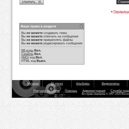
Страниц
«
Предыдущ
Ваши права в разделе
Вы
не можете
создавать темы
Вы
не можете
отвечать на сообщения
Вы
не можете
прикреплять файлы
Вы
не можете
редактировать сообщения
BB коды
Вкл.
Смайлы
Вкл.
[IMG]
код
Вкл.
HTML код
Выкл.
Музыка
Dj mixes
Альбомы
Видеоклипы
Реклама на сайте
Помощь
Администрация
Служба под
Все права защищены © 2007-2026 Bisou