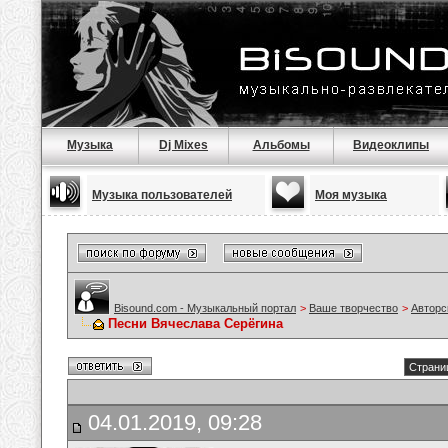
Музыка
Dj Mixes
Альбомы
Видеоклипы
Музыка пользователей
Моя музыка
Bisound.com - Музыкальный портал
>
Ваше творчество
>
Авторс
Песни Вячеслава Серёгина
Страниц
04.01.2019, 09:28