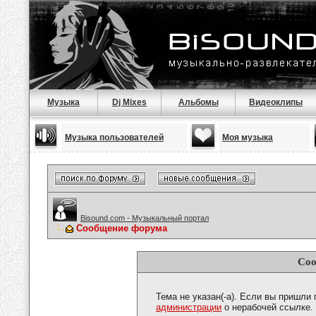
Музыка
Dj Mixes
Альбомы
Видеоклипы
Музыка пользователей
Моя музыка
Bisound.com - Музыкальный портал
Сообщение форума
Соо
Тема не указан(-а). Если вы пришли
администрации
о нерабочей ссылке.