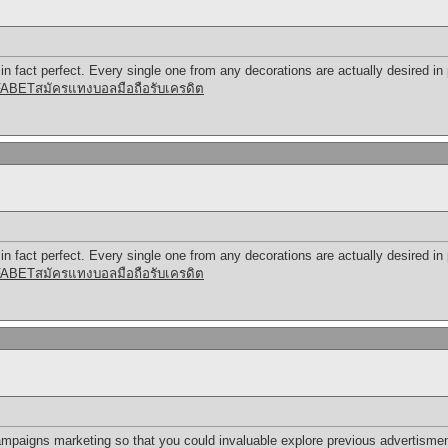
in fact perfect. Every single one from any decorations are actually desired in 
ABETสมัครแทงบอลมือถือรับเครดิต
in fact perfect. Every single one from any decorations are actually desired in 
ABETสมัครแทงบอลมือถือรับเครดิต
campaigns marketing so that you could invaluable explore previous advertismen