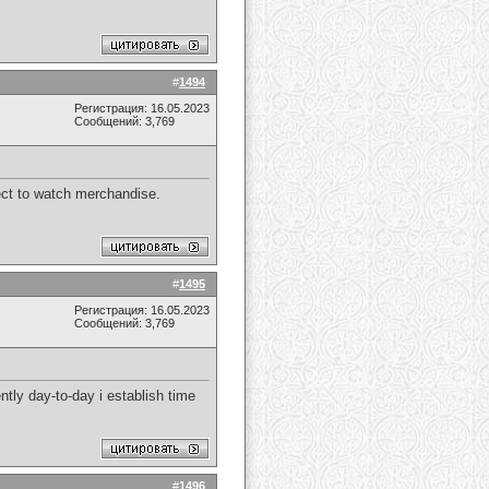
#
1494
Регистрация: 16.05.2023
Сообщений: 3,769
pect to watch merchandise.
#
1495
Регистрация: 16.05.2023
Сообщений: 3,769
ently day-to-day i establish time
#
1496