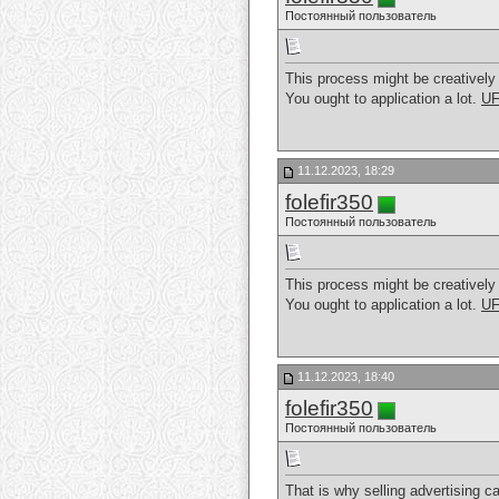
Постоянный пользователь
This process might be creatively 
You ought to application a lot.
UF
11.12.2023, 18:29
folefir350
Постоянный пользователь
This process might be creatively 
You ought to application a lot.
UF
11.12.2023, 18:40
folefir350
Постоянный пользователь
That is why selling advertising 