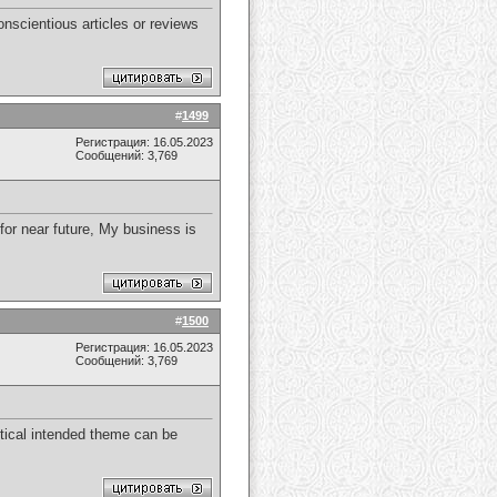
onscientious articles or reviews
#
1499
Регистрация: 16.05.2023
Сообщений: 3,769
 for near future, My business is
#
1500
Регистрация: 16.05.2023
Сообщений: 3,769
ritical intended theme can be