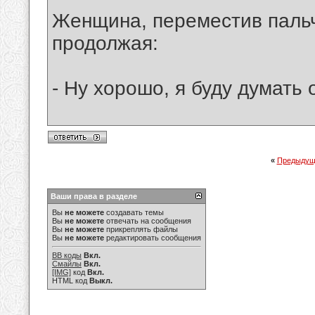
Женщина, переместив пальч
продолжая:
- Ну хорошо, я буду думать 
«
Предыдущ
Ваши права в разделе
Вы
не можете
создавать темы
Вы
не можете
отвечать на сообщения
Вы
не можете
прикреплять файлы
Вы
не можете
редактировать сообщения
BB коды
Вкл.
Смайлы
Вкл.
[IMG]
код
Вкл.
HTML код
Выкл.