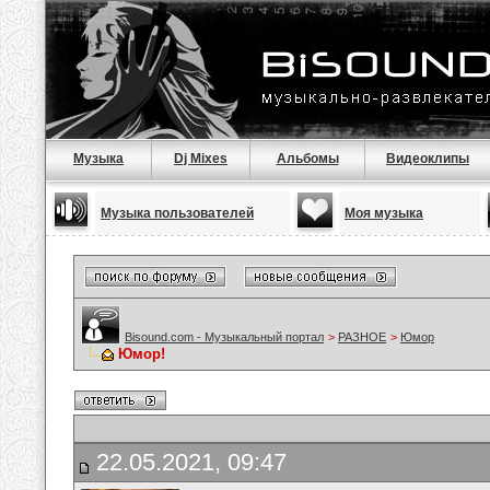
Музыка
Dj Mixes
Альбомы
Видеоклипы
Музыка пользователей
Моя музыка
Bisound.com - Музыкальный портал
>
РАЗНОЕ
>
Юмор
Юмор!
22.05.2021, 09:47