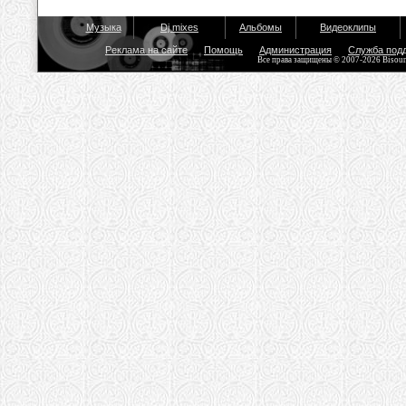
Музыка
Dj mixes
Альбомы
Видеоклипы
Реклама на сайте
Помощь
Администрация
Служба под
Все права защищены © 2007-2026 Bisou