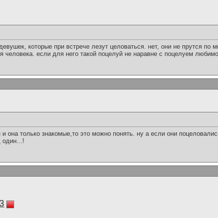
девушек, которые при встрече лезут целоваться. нет, они не прутся по м
ия человека. если для него такой поцелуй не наравне с поцелуем любимой
 и она только знакомые,то это можно понять. ну а если они поцеловались
один...!
3