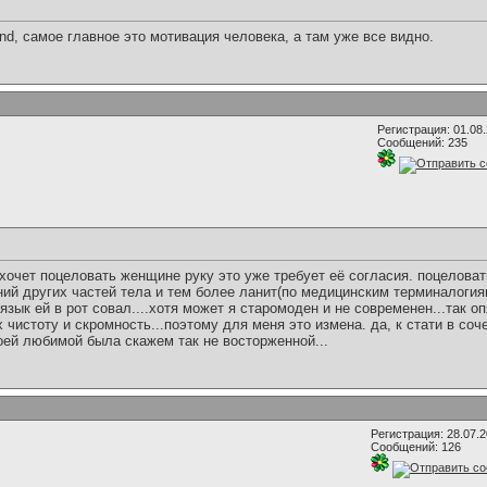
nd, самое главное это мотивация человека, а там уже все видно.
Регистрация: 01.08
Сообщений: 235
 хочет поцеловать женщине руку это уже требует её согласия. поцелова
ний других частей тела и тем более ланит(по медицинским терминалоги
язык ей в рот совал....хотя может я старомоден и не современен...так 
чистоту и скромность...поэтому для меня это измена. да, к стати в с
оей любимой была скажем так не восторженной...
Регистрация: 28.07.
Сообщений: 126