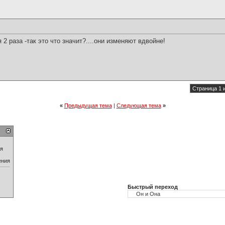
2 раза -так это что значит?....они изменяют вдвойне!
Страница 1 
«
Предыдущая тема
|
Следующая тема
»
ия
ения
Быстрый переход