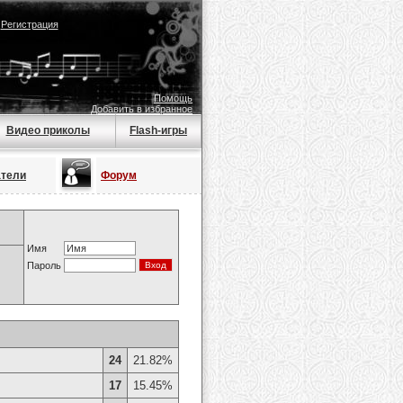
|
Регистрация
Помощь
Добавить в избранное
Видео приколы
Flash-игры
атели
Форум
Имя
Пароль
24
21.82%
17
15.45%