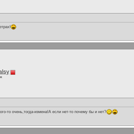
етрах!
alsy
ок
ого-то очень,тогда-измена!А если нет-то почему бы и нет?