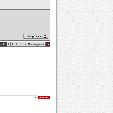
из 21
1
2
3
11
>
Последняя
»