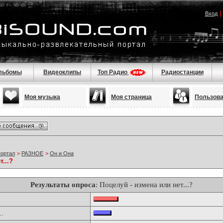
Вход
льбомы
Видеоклипы
Топ Радио
Радиостанции
Моя музыка
Моя страница
Пользов
портал
>
РАЗНОЕ
>
Он и Она
...?
Результаты опроса
: Поцелуй - измена или нет...?
..