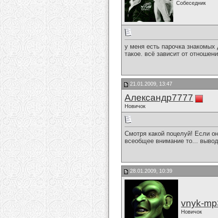
Собеседник
у меня есть парочка знакомых 
такое. всё зависит от отношен
21.01.2009, 13:47
Александр7777
Новичок
Смотря какой поцелуй! Если он
всеобщее внимание то... вывод 
28.01.2009, 10:39
vnyk-mp
Новичок