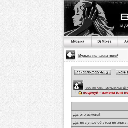
Музыка
Dj Mixes
А
Музыка пользователей
Bisound.com - Музыкальный 
поцелуй - измена или нет
Да, это измена!
Да, но лучше об этом не знать.