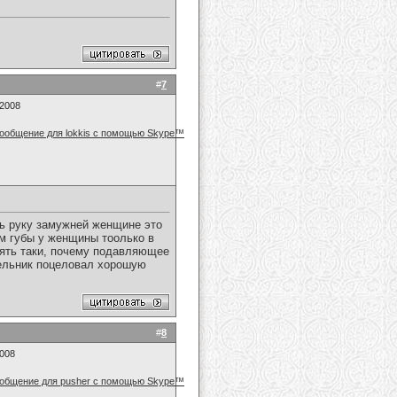
#
7
.2008
ть руку замужней женщине это
ям губы у женщины тоолько в
опять таки, почему подавляющее
очельник поцеловал хорошую
#
8
2008