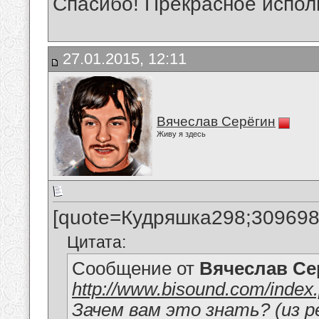
Спасибо! Прекрасное испол
27.01.2015, 12:11
Вячеслав Серёгин
Живу я здесь
[quote=Кудряшка298;309698
Цитата:
Сообщение от
Вячеслав Се
http://www.bisound.com/inde
Зачем вам это знать? (из 