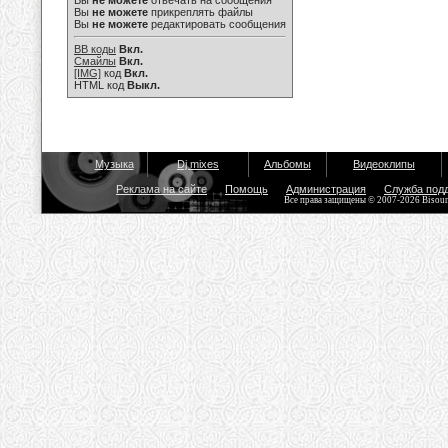
Вы
не можете
отвечать на сообщения
Вы
не можете
прикреплять файлы
Вы
не можете
редактировать сообщения
BB коды
Вкл.
Смайлы
Вкл.
[IMG]
код
Вкл.
HTML код
Выкл.
Музыка
Dj mixes
Альбомы
Видеоклипы
Реклама на сайте
Помощь
Администрация
Служба под
Все права защищены © 2007-2026 Bisou