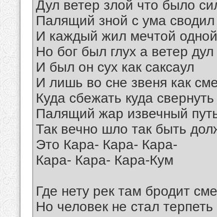
Дул ветер злой что было си
Палящий зной с ума сводил
И каждый жил мечтой одной
Но бог был глух а ветер дул
И был он сух как саксаул
И лишь во сне звеня как см
Куда сбежать куда свернуть
Палящий жар извечный пут
Так вечно шло так быть дол
Это Кара- Кара- Кара-
Кара- Кара- Кара-Кум
Где нету рек там бродит см
Но человек не стал терпеть