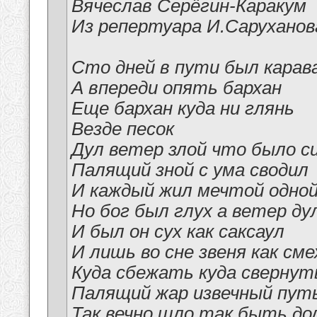
Вячеслав Серёгин-Каракум
Из репертуара И.Саруханова
Сто дней в пути был карав
А впереди опять бархан
Еще бархан куда ни глянь
Везде песок
Дул ветер злой что было с
Палящий зной с ума сводил
И каждый жил мечтой одной
Но бог был глух а ветер ду
И был он сух как саксаул
И лишь во сне звеня как см
Куда сбежать куда свернут
Палящий жар извечный пут
Так вечно шло так быть до