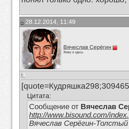
28.12.2014, 11:49
Вячеслав Серёгин
Живу я здесь
[quote=Кудряшка298;309465
Цитата:
Сообщение от
Вячеслав Се
http://www.bisound.com/inde
Вячеслав Серёгин-Толстый