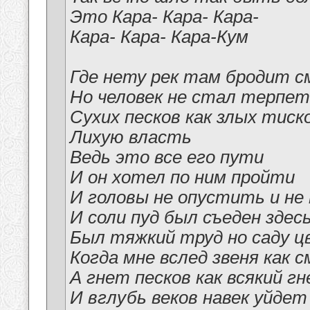
Это Кара- Кара- Кара-
Кара- Кара- Кара-Кум
Где нету рек там бродит 
Но человек не стал терпе
Сухих песков как злых тиск
Лихую власть
Ведь это все его пути
И он хотел по ним пройти
И головы не опустить и не
И соли пуд был съеден здес
Был тяжкий труд но саду ц
Когда мне вслед звеня как 
А гнет песков как всякий г
И вглубь веков навек уйдет