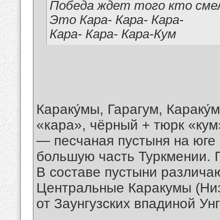
Победа ждет того кто смел
Это Кара- Кара- Кара-
Кара- Кара- Кара-Кум
Караку́мы, Гарагум, Караку́
«кара», чёрный + тюрк «кум
— песчаная пустыня на юге
большую часть Туркмении. 
В составе пустыни различаю
Центральные Каракумы (Ни
от Заунгузских впадиной Ун