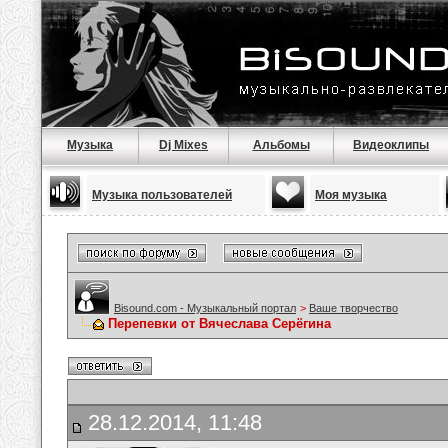
Музыка
Dj Mixes
Альбомы
Видеоклипы
Музыка пользователей
Моя музыка
Bisound.com - Музыкальный портал
>
Ваше творчество
Перепевки от Вячеслава Серёгина
28.12.2014, 11:48