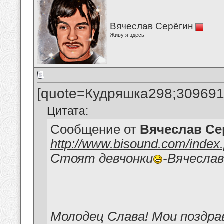
Вячеслав Серёгин
Живу я здесь
[quote=Кудряшка298;309691
Цитата:
Сообщение от
Вячеслав Се
http://www.bisound.com/inde
Стоят девчонки
-Вячесла
Молодец Слава! Мои поздра