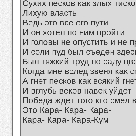
Сухих песков как злых тиск
Лихую власть
Ведь это все его пути
И он хотел по ним пройти
И головы не опустить и не 
И соли пуд был съеден здес
Был тяжкий труд но саду цв
Когда мне вслед звеня как с
А гнет песков как всякий гне
И вглубь веков навек уйдет
Победа ждет того кто смел 
Это Кара- Кара- Кара-
Кара- Кара- Кара-Кум
__________________