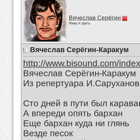
Вячеслав Серёгин
Живу я здесь
Вячеслав Серёгин-Каракум
http://www.bisound.com/inde
Вячеслав Серёгин-Каракум
Из репертуара И.Саруханова
Сто дней в пути был карава
А впереди опять бархан
Еще бархан куда ни глянь
Везде песок